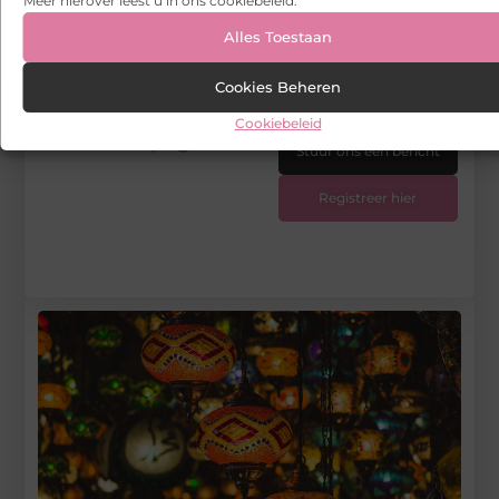
Meer hierover leest u in ons cookiebeleid.
DEEL DIT:
Alles Toestaan
Begin vandaag nog
Cookies Beheren
met bloggen op
Cookiebeleid
Wapngo
Stuur ons een bericht
Registreer hier