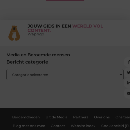
JOUW GIDS IN EEN
WERELD VOL
CONTENT.
Wapngo
Media en Beroemde mensen
Bericht categorie
Beroemdheden
Uit de Media
Partners
Over ons
Ons te
Blog met ons mee
Contact
Website index
Cookiebeleid (E