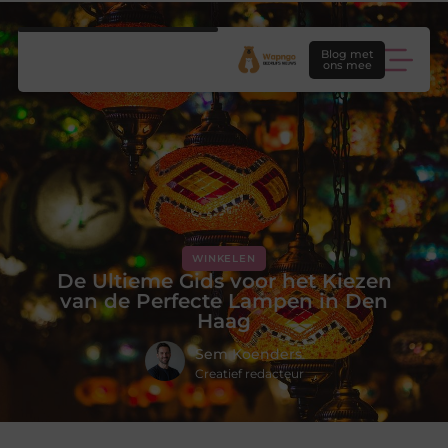
Blog met
ons mee
WINKELEN
De Ultieme Gids voor het Kiezen
van de Perfecte Lampen in Den
Haag
Sem Koenders
Creatief redacteur