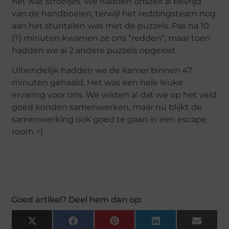
het wat stroefjes. We hadden onszelf al bevrijd
van de handboeien, terwijl het reddingsteam nog
aan het stuntelen was met de puzzels. Pas na 10
(?) minuten kwamen ze ons “redden”, maar toen
hadden we al 2 andere puzzels opgelost.
Uiteindelijk hadden we de kamer binnen 47
minuten gehaald. Het was een hele leuke
ervaring voor ons. We wisten al dat we op het veld
goed konden samenwerken, maar nu blijkt de
samenwerking ook goed te gaan in een escape
room =).
Goed artikel? Deel hem dan op:
X
Facebook
Pinterest
LinkedIn
Email