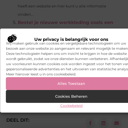
heeft een website en hier kunt u alle informatie
vinden...
Bestel je nieuwe werkkleding zoals een
labjas eenvoudig online
Werkkleding, wat zijn
Uw privacy is belangrijk voor ons
de eisen daarvan? Functioneel, comfortabel en veilig!
Wij maken gebruik van cookies en vergelijkbare technologieën om uw
Maar lijkt het je ook niet fijn om werkkleding te dragen
bezoek aan onze website zo aangenaam en relevant mogelijk te maken
Deze technologieën helpen ons om inzicht te krijgen in hoe de website
die er stijlvol uitziet...
wordt gebruikt, zodat we onze diensten kunnen verbeteren. Afhankelij
Self starting business ideas
uw voorkeuren kunnen cookies ook worden ingezet voor het tonen va
Zelf startende
gepersonaliseerde advertenties en het uitvoeren van statistische analys
onderneming ideeën Muziekles geven Vanuit huis
Meer hierover leest u in ons cookiebeleid.
piano- (of gitaar- of vioolles of zangles) geven is een
Alles Toestaan
beproefde manier voor echtgenoten die thuisblijven...
Cookies Beheren
Tags en Categorieën:
Cookiebeleid
Attracties
,
escape room in het donker
,
escape room in Nijmegen
DEEL DIT: