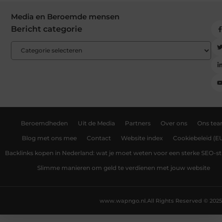
Media en Beroemde mensen
Bericht categorie
Beroemdheden
Uit de Media
Partners
Over ons
Ons te
Blog met ons mee
Contact
Website index
Cookiebeleid (E
Backlinks kopen in Nederland: wat je moet weten voor een sterke SEO-st
Slimme manieren om geld te verdienen met jouw website
www.wapngo.nl.
All Rights Reserved © 2025