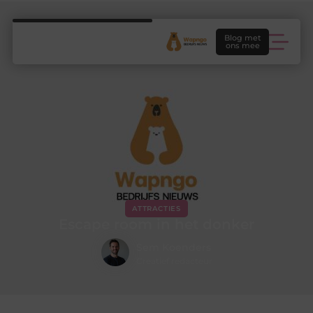
Blog met
ons mee
ATTRACTIES
Escape room in het donker
Sem Koenders
Creatief redacteur