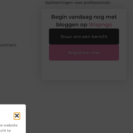
taaltrainingen voor professionals
Begin vandaag nog met
bloggen op
Wapngo
Stuur ons een bericht
rkomen.
Registreer hier
ze website
cht te