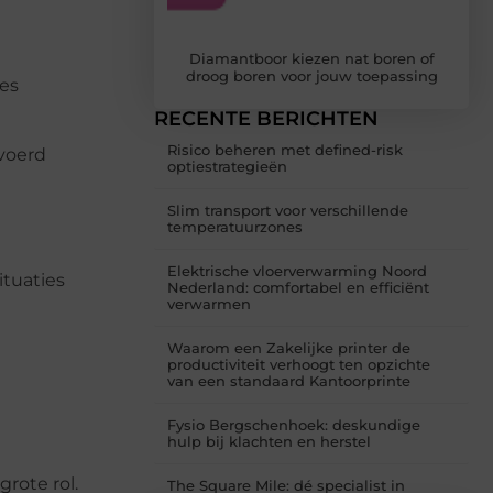
Diamantboor kiezen nat boren of
droog boren voor jouw toepassing
ces
RECENTE BERICHTEN
Risico beheren met defined-risk
voerd
optiestrategieën
Slim transport voor verschillende
temperatuurzones
Elektrische vloerverwarming Noord
ituaties
Nederland: comfortabel en efficiënt
verwarmen
Waarom een Zakelijke printer de
productiviteit verhoogt ten opzichte
van een standaard Kantoorprinte
Fysio Bergschenhoek: deskundige
hulp bij klachten en herstel
rote rol.
The Square Mile: dé specialist in