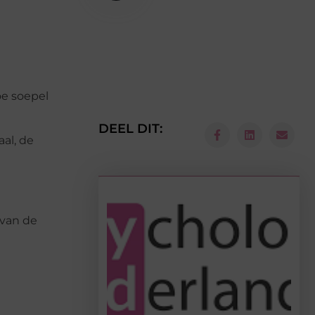
oe soepel
DEEL DIT:
al, de
 van de