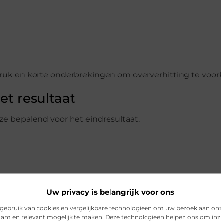
 druk en korte onderbrekingen om oververhitting te voo
t resultaat
ze bepalend voor het eindresultaat.
Uw privacy is belangrijk voor ons
gebruik van cookies en vergelijkbare technologieën om uw bezoek aan on
ig en voorkom je schade aan materiaal of gereedschap.
am en relevant mogelijk te maken. Deze technologieën helpen ons om inzi