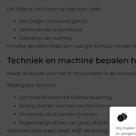
Let tijdens het boren op signalen zoals
Een hoger, schurend geluid
Verminderde snijsnelheid
Toename van warmte
In zulke gevallen helpt een rustiger tempo, minder
Techniek en machine bepalen he
Naast de keuze voor nat of droog boren is de werkwij
Belangrijke factoren
Een stabiel toerental tijdens belasting
Rustig starten voor een rechte boring
Constante druk zonder forceren
Regelmatige afvoer van gruis of stof
Wij maken 
Wanneer deze basis klopt, blijft de boring nauwkeur
zo aangena