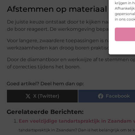
krijgen in
Afstemmen op materiaal en w
Afhankelij
gepersonali
in ons cook
De juiste keuze ontstaat door te kijken naar het tot
de boor reageert. De werkomgeving bepaalt of waterg
Voor langere, zwaardere toepassingen is nat boren v
werkzaamheden kan droog boren praktischer zijn, m
Door de diamantboor en werkwijze af te stemmen op d
of correcties tijdens het boren.
Goed artikel? Deel hem dan op:
X (Twitter)
Facebook
Gerelateerde Berichten:
Een veelzijdige tandartspraktijk in Zaandam
tandartspraktijk in Zaandam? Dan is het belangrijk om te kie