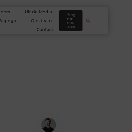
tners
Uit de Media
Blog
met
Wapngo
Ons team
ons
mee
Contact
Sem Koenders
Creatief redacteur