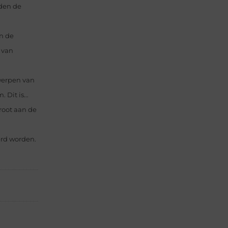
eden de
an de
 van
werpen van
Dit is...
root aan de
erd worden.