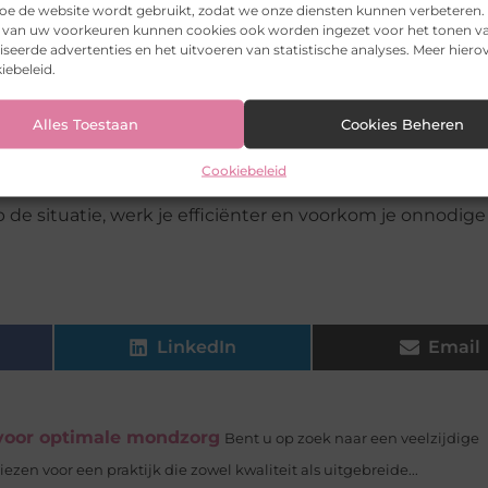
 hoe de website wordt gebruikt, zodat we onze diensten kunnen verbeteren.
erkomgeving
k van uw voorkeuren kunnen cookies ook worden ingezet voor het tonen v
seerde advertenties en het uitvoeren van statistische analyses. Meer hierov
iebeleid.
aalplaatje. Het materiaal bepaalt hoeveel warmte ontstaa
ebruik praktisch is.
Alles Toestaan
Cookies Beheren
aak de meest stabiele keuze. Voor kortere of meer gecon
Cookiebeleid
its warmte en stof goed beheerst worden.
e situatie, werk je efficiënter en voorkom je onnodige 
LinkedIn
Email
 voor optimale mondzorg
Bent u op zoek naar een veelzijdige
zen voor een praktijk die zowel kwaliteit als uitgebreide...