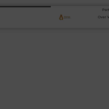
Par
Over 
t boren of droog
ssing