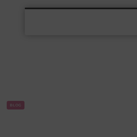
BLOG
Diamantboor kiezen na
boren voor jouw toepa