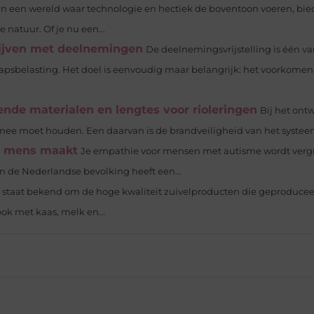
In een wereld waar technologie en hectiek de boventoon voeren, bi
natuur. Of je nu een...
drijven met deelnemingen
De deelnemingsvrijstelling is één v
sbelasting. Het doel is eenvoudig maar belangrijk: het voorkomen
nde materialen en lengtes voor rioleringen
Bij het ont
 mee moet houden. Een daarvan is de brandveiligheid van het systeem. 
er mens maakt
Je empathie voor mensen met autisme wordt verg
n de Nederlandse bevolking heeft een...
staat bekend om de hoge kwaliteit zuivelproducten die geproduce
ok met kaas, melk en...