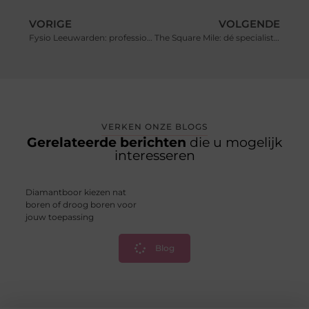
VORIGE
VOLGENDE
Fysio Leeuwarden: professionele zorg voor jouw lichaam
The Square Mile: dé specialist in taaltrainingen voor professionals
VERKEN ONZE BLOGS
Gerelateerde berichten
die u mogelijk
interesseren
Diamantboor kiezen nat
boren of droog boren voor
jouw toepassing
Blog