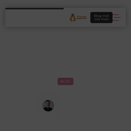
Blog met
ons mee
BLOG
Eerst een goed consult dan pas
behandelen
Sem Koenders
Creatief redacteur