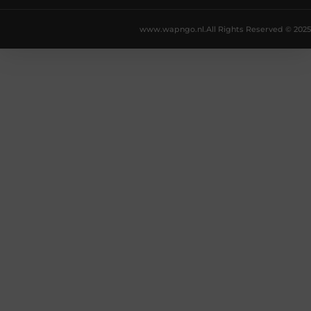
www.wapngo.nl.
All Rights Reserved © 2025