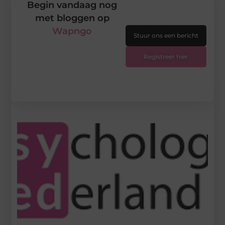
Begin vandaag nog
met bloggen op
Wapngo
Stuur ons een bericht
Registreer hier