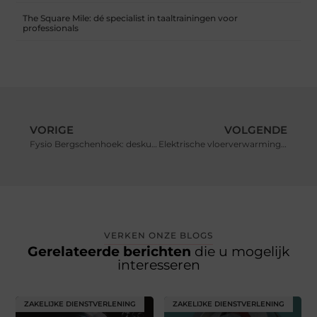
The Square Mile: dé specialist in taaltrainingen voor
professionals
VORIGE
VOLGENDE
Fysio Bergschenhoek: deskundige hulp bij klachten en herstel
Elektrische vloerverwarming Noord Nederland: comfortabel en efficiënt verwarmen
VERKEN ONZE BLOGS
Gerelateerde berichten
die u mogelijk
interesseren
ZAKELIJKE DIENSTVERLENING
ZAKELIJKE DIENSTVERLENING