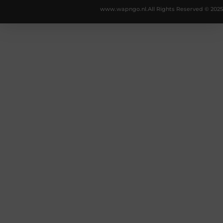
www.wapngo.nl.
All Rights Reserved © 2025