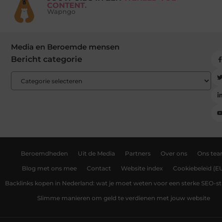
CONTENT.
Wapngo
Media en Beroemde mensen
Bericht categorie
Beroemdheden
Uit de Media
Partners
Over ons
Ons te
Blog met ons mee
Contact
Website index
Cookiebeleid (E
Backlinks kopen in Nederland: wat je moet weten voor een sterke SEO-st
Slimme manieren om geld te verdienen met jouw website