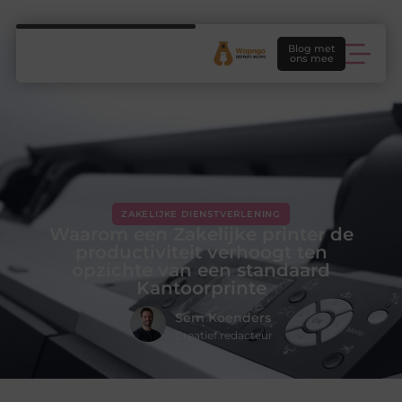
Blog met
ons mee
ZAKELIJKE DIENSTVERLENING
Waarom een Zakelijke printer de
productiviteit verhoogt ten
opzichte van een standaard
Kantoorprinte
Sem Koenders
Creatief redacteur