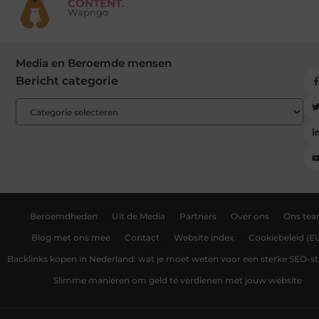
CONTENT.
Wapngo
Media en Beroemde mensen
Bericht categorie
Beroemdheden
Uit de Media
Partners
Over ons
Ons te
Blog met ons mee
Contact
Website index
Cookiebeleid (E
Backlinks kopen in Nederland: wat je moet weten voor een sterke SEO-st
Slimme manieren om geld te verdienen met jouw website