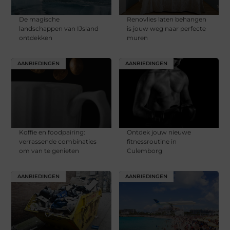
De magische
Renovlies laten behangen
landschappen van IJsland
is jouw weg naar perfecte
ontdekken
muren
AANBIEDINGEN
AANBIEDINGEN
Koffie en foodpairing:
Ontdek jouw nieuwe
verrassende combinaties
fitnessroutine in
om van te genieten
Culemborg
AANBIEDINGEN
AANBIEDINGEN