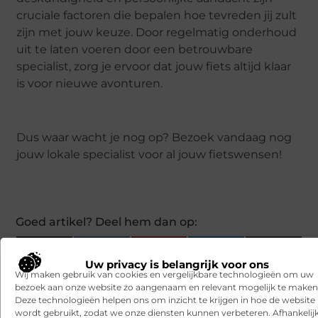
cruciale factoren die bepalen hoe tevreden jij zult
zijn met jouw keuze. Door regelmatig onderhoud
uit te laten voeren door een betrouwbare
specialist, zorg je ervoor dat jouw fiets altijd klaar
is voor nieuwe avonturen.
Dus waar wacht je nog op? Bezoek vandaag nog
jouw lokale specialist voor al jouw fietswensen!
Goed artikel? Deel hem dan op:
X
Facebook
Pinterest
LinkedIn
Email
Uw privacy is belangrijk voor ons
(Twitter)
Wij maken gebruik van cookies en vergelijkbare technologieën om uw
Gerelateerde Berichten:
bezoek aan onze website zo aangenaam en relevant mogelijk te maken
Deze technologieën helpen ons om inzicht te krijgen in hoe de website
Duurzaam Advies Friesland: Samen op
wordt gebruikt, zodat we onze diensten kunnen verbeteren. Afhankelij