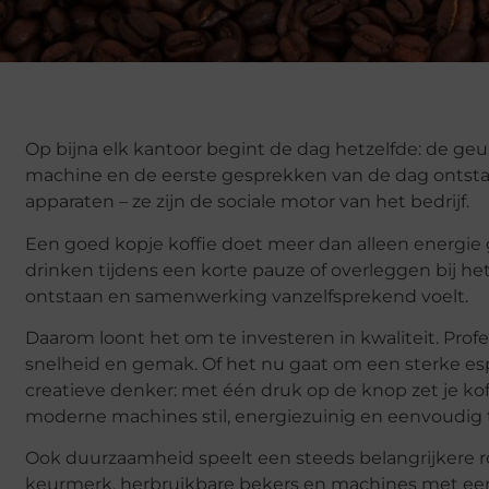
Op bijna elk kantoor begint de dag hetzelfde: de geur 
machine en de eerste gesprekken van de dag ontst
apparaten – ze zijn de sociale motor van het bedrijf.
Een goed kopje koffie doet meer dan alleen energie
drinken tijdens een korte pauze of overleggen bij he
ontstaan en samenwerking vanzelfsprekend voelt.
Daarom loont het om te investeren in kwaliteit. Prof
snelheid en gemak. Of het nu gaat om een sterke esp
creatieve denker: met één druk op de knop zet je kof
moderne machines stil, energiezuinig en eenvoudig 
Ook duurzaamheid speelt een steeds belangrijkere r
keurmerk, herbruikbare bekers en machines met een l