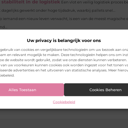
abiliteit in de logistiek
Een vlot en veilig logistiek proces b
agelijks gewerkt onder hoge tijdsdruk, waarbij pallets snel...
iemand een nieuw leven verwacht, is een van de meest magische 
d...
araten
Maak kennis met de kwaliteit van Dyson apparaten Dyson is
Uw privacy is belangrijk voor ons
 mooie stijltang en krultang voor...
gebruik van cookies en vergelijkbare technologieën om uw bezoek aan on
? Drie tips
Ben jij student aan een MBO-, HBO- of universitaire
am en relevant mogelijk te maken. Deze technologieën helpen ons om inzi
 hoe de website wordt gebruikt, zodat we onze diensten kunnen verbeteren.
en bepaald bedrijf in de keuken...
k van uw voorkeuren kunnen cookies ook worden ingezet voor het tonen v
r
Bent u op zoek naar een betrouwbare en flexibele optie om een
seerde advertenties en het uitvoeren van statistische analyses. Meer hierov
iebeleid.
t u niet verder...
Alles Toestaan
Cookies Beheren
es op kantoor
Cookiebeleid