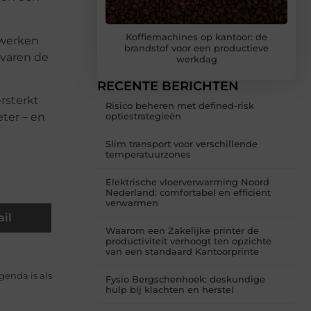
Koffiemachines op kantoor: de
 werken
brandstof voor een productieve
rvaren de
werkdag
RECENTE BERICHTEN
rsterkt
Risico beheren met defined-risk
eter – en
optiestrategieën
Slim transport voor verschillende
temperatuurzones
Elektrische vloerverwarming Noord
Nederland: comfortabel en efficiënt
verwarmen
il
Waarom een Zakelijke printer de
productiviteit verhoogt ten opzichte
van een standaard Kantoorprinte
genda is als
Fysio Bergschenhoek: deskundige
hulp bij klachten en herstel