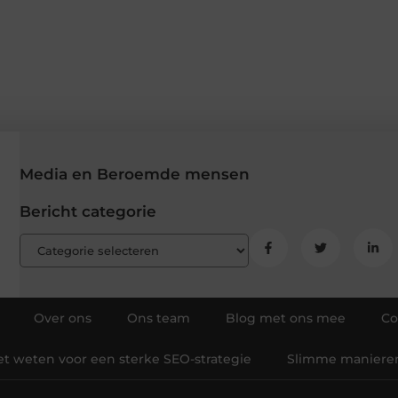
Media en Beroemde mensen
Bericht categorie
Over ons
Ons team
Blog met ons mee
Co
et weten voor een sterke SEO-strategie
Slimme manieren