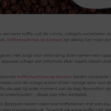
van verse koffie vult de ruimte, collega’s verzamelen zic
aan.
Koffiemachines op kantoor
zijn allang niet meer z
 geven. Het zorgt voor verbinding. Even samen een cap
t apparaat schept een informele sfeer waarin ideeën snel
essionele
koffiemachines op kantoor
bieden constante 
resso voor de vroege starter of een romige latte voor d
fie die past bij ieder moment van de dag. Bovendien zij
te onderhouden – ideaal voor elke werkplek.
ol. Bedrijven kiezen vaker voor koffiebonen met een d
aag energieverbruik. Zo wordt elk kopje koffie niet all