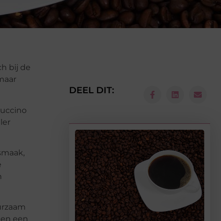
h bij de
omaar
DEEL DIT:
puccino
ler
smaak,
e
n
uurzaam
een een