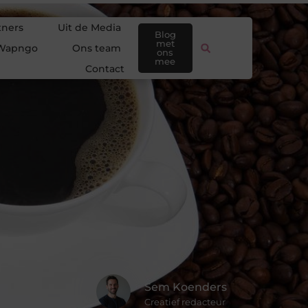
tners
Uit de Media
Blog
met
Wapngo
Ons team
ons
mee
Contact
Sem Koenders
Creatief redacteur