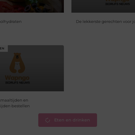
oolhydraten
De lekkerste gerechten voor j
KEN
tmaaltijden en
ijden bestellen
Eten en drinken