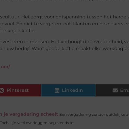
scultuur. Het zorgt voor ontspanning tussen het harde
mgevoel. En niet te vergeten: ook klanten en bezoekers e
te kopje koffie.
investeren in mensen. Het verhoogt de tevredenheid, ve
 aan uw bedrijf. Want goede koffie maakt elke werkdag b
toor/
Pinterest
LinkedIn
Ema
 je vergadering scheelt
Een vergadering zonder duidelijke a
 Toch zijn veel overleggen nog steeds te...