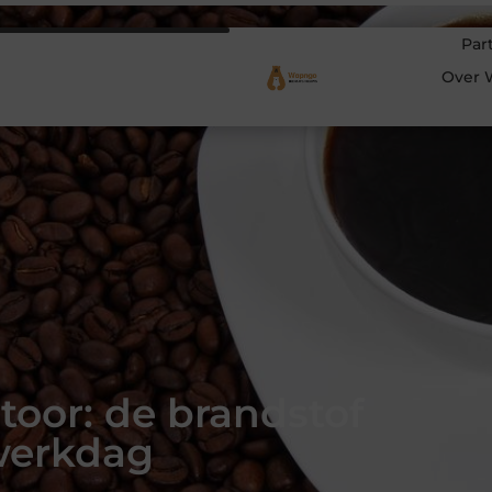
Par
Over 
toor: de brandstof
werkdag