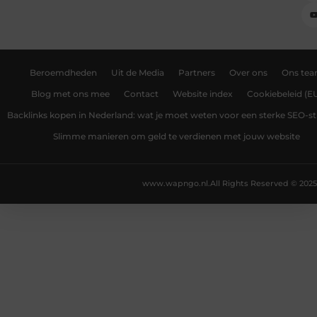
Beroemdheden
Uit de Media
Partners
Over ons
Ons te
Blog met ons mee
Contact
Website index
Cookiebeleid (E
Backlinks kopen in Nederland: wat je moet weten voor een sterke SEO-st
Slimme manieren om geld te verdienen met jouw website
www.wapngo.nl.
All Rights Reserved © 2025