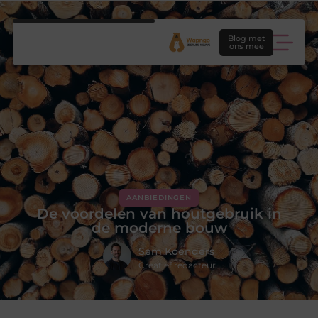
Blog met
ons mee
AANBIEDINGEN
De voordelen van houtgebruik in
de moderne bouw
Sem Koenders
Creatief redacteur