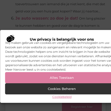
toevertrouwen aan iemand die je niet kent, die met dat
geld voor jou een huis gaat kopen? Waar jij naartoe...
Je auto wassen: zo doe je dat!
Om lang plezier
te kunnen hebben en goed voor de dag te komen is
het belangrijk dat je je auto goed schoonhoudt.
Uw privacy is belangrijk voor ons
Sommige mensen vinden...
Wij maken gebruik van cookies en vergelijkbare technologieën om uw
bezoek aan onze website zo aangenaam en relevant mogelijk te maken
Deze technologieën helpen ons om inzicht te krijgen in hoe de website
Tags en Categorieën:
wordt gebruikt, zodat we onze diensten kunnen verbeteren. Afhankelij
Aanbiedingen
uw voorkeuren kunnen cookies ook worden ingezet voor het tonen va
gepersonaliseerde advertenties en het uitvoeren van statistische analys
DEEL DIT:
Meer hierover leest u in ons cookiebeleid.
Alles Toestaan
Begin vandaag nog
met bloggen op
Cookies Beheren
Wapngo
Stuur ons een bericht
Cookiebeleid
Registreer hier