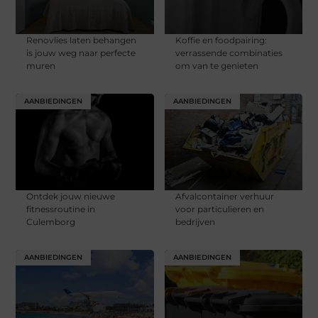
Renovlies laten behangen
Koffie en foodpairing:
is jouw weg naar perfecte
verrassende combinaties
muren
om van te genieten
AANBIEDINGEN
AANBIEDINGEN
Ontdek jouw nieuwe
Afvalcontainer verhuur
fitnessroutine in
voor particulieren en
Culemborg
bedrijven
AANBIEDINGEN
AANBIEDINGEN