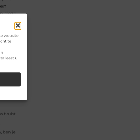
een
an deze
ze website
cht te
il
an
er leest u
mineert,
ree kinds of
s bruist
.
, ben je