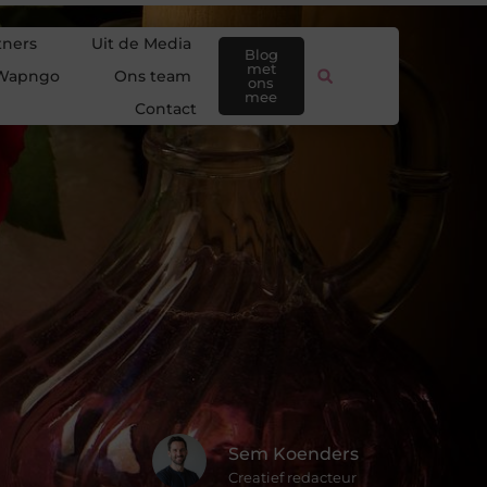
tners
Uit de Media
Blog
met
Wapngo
Ons team
ons
mee
Contact
Sem Koenders
Creatief redacteur