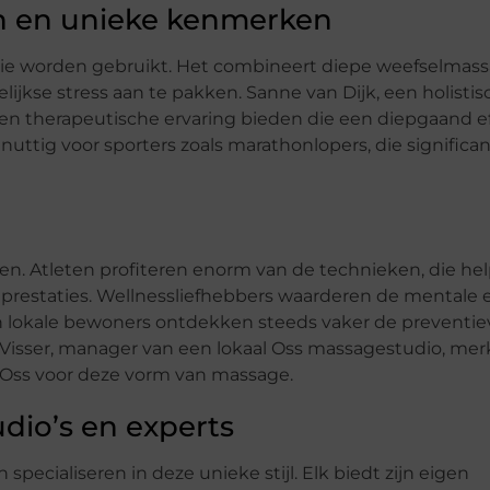
n en unieke kenmerken
die worden gebruikt. Het combineert diepe weefselmas
lijkse stress aan te pakken. Sanne van Dijk, een holistis
en therapeutische ervaring bieden die een diepgaand e
nuttig voor sporters zoals marathonlopers, die significa
en. Atleten profiteren enorm van de technieken, die hel
prestaties. Wellnessliefhebbers waarderen de mentale e
En lokale bewoners ontdekken steeds vaker de preventie
isser, manager van een lokaal Oss massagestudio, mer
n Oss voor deze vorm van massage.
dio’s en experts
 specialiseren in deze unieke stijl. Elk biedt zijn eigen