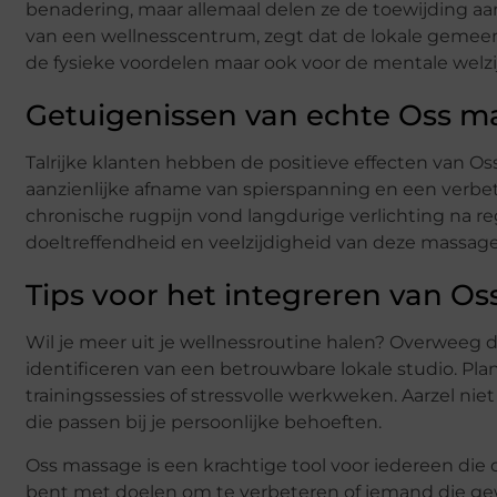
benadering, maar allemaal delen ze de toewijding aa
van een wellnesscentrum, zegt dat de lokale gemeen
de fysieke voordelen maar ook voor de mentale welzij
Getuigenissen van echte Oss m
Talrijke klanten hebben de positieve effecten van O
aanzienlijke afname van spierspanning en een verbe
chronische rugpijn vond langdurige verlichting na 
doeltreffendheid en veelzijdigheid van deze massag
Tips voor het integreren van Os
Wil je meer uit je wellnessroutine halen? Overweeg
identificeren van een betrouwbare lokale studio. Pla
trainingssessies of stressvolle werkweken. Aarzel ni
die passen bij je persoonlijke behoeften.
Oss massage is een krachtige tool voor iedereen die op
bent met doelen om te verbeteren of iemand die ge