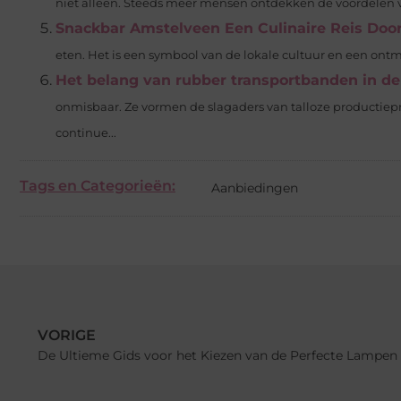
niet alleen. Steeds meer mensen ontdekken de voordelen va
Snackbar Amstelveen Een Culinaire Reis Door
eten. Het is een symbool van de lokale cultuur en een ontm
Het belang van rubber transportbanden in de
onmisbaar. Ze vormen de slagaders van talloze productiepr
continue...
Tags en Categorieën:
Aanbiedingen
VORIGE
De Ultieme Gids voor het Kiezen van de Perfecte Lampen