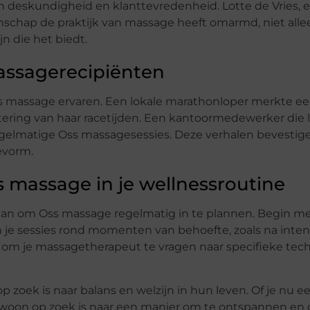
n deskundigheid en klanttevredenheid. Lotte de Vries, 
schap de praktijk van massage heeft omarmd, niet alle
n die het biedt.
assagerecipiënten
ss massage ervaren. Een lokale marathonloper merkte e
tering van haar racetijden. Een kantoormedewerker die 
regelmatige Oss massagesessies. Deze verhalen bevestig
evorm.
s massage in je wellnessroutine
 dan om Oss massage regelmatig in te plannen. Begin m
n je sessies rond momenten van behoefte, zoals na inte
et om je massagetherapeut te vragen naar specifieke te
 zoek is naar balans en welzijn in hun leven. Of je nu e
woon op zoek is naar een manier om te ontspannen en 