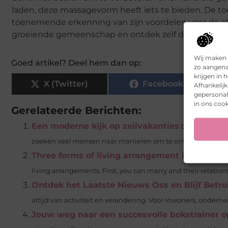
laden, deze massagevorm heeft iets te bieden. De t
toenemende erkenning van zijn voordelen voor de a
groeiende gemeenschap en ontdek zelf de positiev
Wij maken 
Goed artikel? Deel hem dan op:
zo aangena
krijgen in
X (Twitter)
Facebook
Afhankelij
gepersonali
in ons cook
Gerelateerde Berichten:
Een moderne kijk op zeilvakanties
De magie van 
zoeken veel mensen naar manieren om te ontsnappen aan 
Three forms of living arrangement in the Net
living arrangements. First, you can marry and their relationsh
Ontdek het Laatste Nieuws Oss en Blijf Bet
altijd van activiteit en verandering. Voor inwoners, ondern
Jouw weg naar een succesvolle bokstrainer o