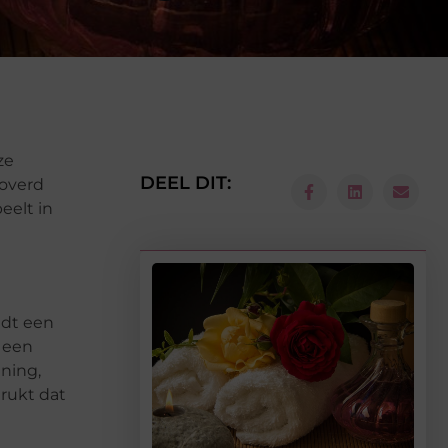
ze
DEEL DIT:
roverd
eelt in
edt een
j een
ning,
rukt dat