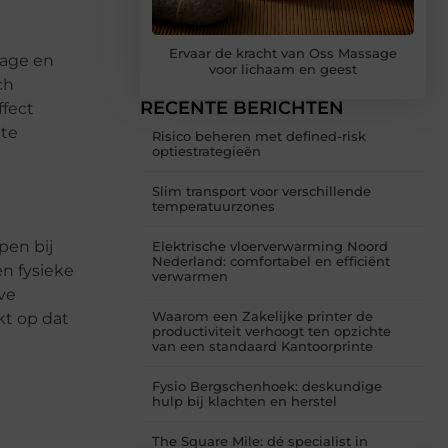
Ervaar de kracht van Oss Massage
sage en
voor lichaam en geest
ch
RECENTE BERICHTEN
ffect
nte
Risico beheren met defined-risk
optiestrategieën
Slim transport voor verschillende
temperatuurzones
pen bij
Elektrische vloerverwarming Noord
Nederland: comfortabel en efficiënt
n fysieke
verwarmen
ve
Waarom een Zakelijke printer de
kt op dat
productiviteit verhoogt ten opzichte
van een standaard Kantoorprinte
Fysio Bergschenhoek: deskundige
hulp bij klachten en herstel
The Square Mile: dé specialist in