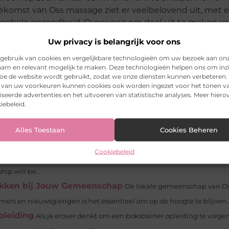
oekomst van Oss massage ziet er veelbelovend uit, met 
lgehele gezondheid. Overweeg om deel uit te maken v
e impact die Oss massage kan hebben.
Uw privacy is belangrijk voor ons
gebruik van cookies en vergelijkbare technologieën om uw bezoek aan on
am en relevant mogelijk te maken. Deze technologieën helpen ons om inzi
 hoe de website wordt gebruikt, zodat we onze diensten kunnen verbeteren.
Pinterest
LinkedIn
Ema
k van uw voorkeuren kunnen cookies ook worden ingezet voor het tonen v
seerde advertenties en het uitvoeren van statistische analyses. Meer hierov
iebeleid.
het zeilen herontdekt In een tijd waarin technologie onze levens do
Alles Toestaan
Cookies Beheren
de constante...
Cookiebeleid
herlands
When you live in the Netherlands, you can select one of th
ip will be...
rokken bij Jouw Gemeenschap
De lokale gemeenschap van Os
emers en nieuwsgierigen is het essentieel om op de hoogte te blijven..
pleiding
Als je erover denkt om een bokstrainer opleiding te volgen