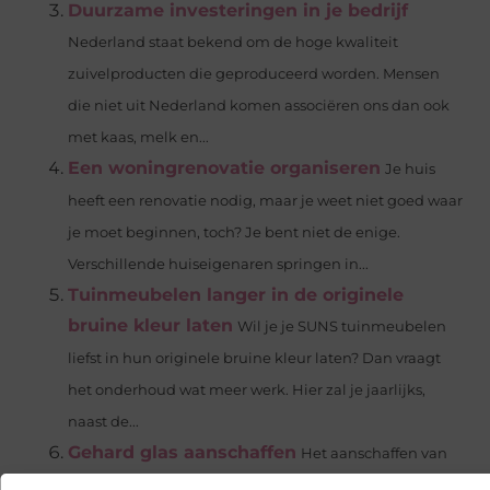
Duurzame investeringen in je bedrijf
Nederland staat bekend om de hoge kwaliteit
zuivelproducten die geproduceerd worden. Mensen
die niet uit Nederland komen associëren ons dan ook
met kaas, melk en...
Een woningrenovatie organiseren
Je huis
heeft een renovatie nodig, maar je weet niet goed waar
je moet beginnen, toch? Je bent niet de enige.
Verschillende huiseigenaren springen in...
Tuinmeubelen langer in de originele
bruine kleur laten
Wil je je SUNS tuinmeubelen
liefst in hun originele bruine kleur laten? Dan vraagt
het onderhoud wat meer werk. Hier zal je jaarlijks,
naast de...
Gehard glas aanschaffen
Het aanschaffen van
gehard glas kan een groot voordeel hebben. Het is