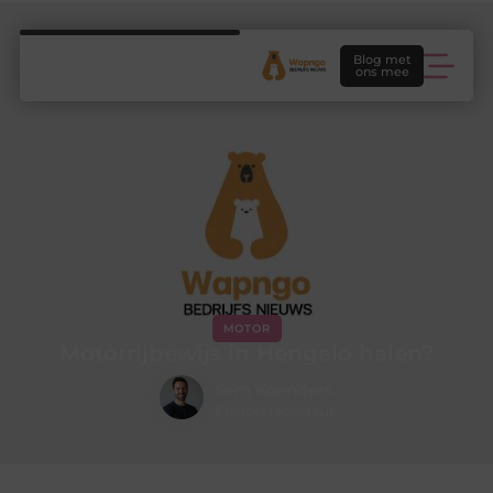
Blog met
ons mee
MOTOR
Motorrijbewijs in Hengelo halen?
Sem Koenders
Creatief redacteur