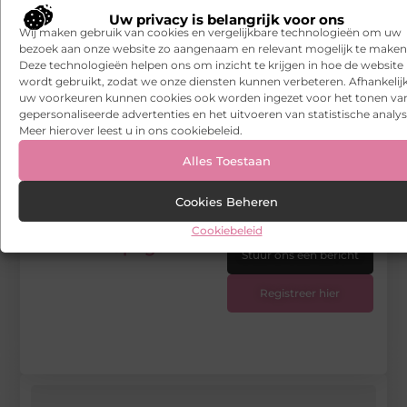
Uw privacy is belangrijk voor ons
bijvoorbeeld ideaal voor koude plekken, want het glas
Wij maken gebruik van cookies en vergelijkbare technologieën om uw
breekt zelfs niet in extreem...
bezoek aan onze website zo aangenaam en relevant mogelijk te maken
Deze technologieën helpen ons om inzicht te krijgen in hoe de website
wordt gebruikt, zodat we onze diensten kunnen verbeteren. Afhankelij
uw voorkeuren kunnen cookies ook worden ingezet voor het tonen va
Tags en Categorieën:
Motor
,
Motorrijbewijs Hengelo
gepersonaliseerde advertenties en het uitvoeren van statistische analys
Meer hierover leest u in ons cookiebeleid.
DEEL DIT:
Alles Toestaan
Begin vandaag nog
Cookies Beheren
met bloggen op
Cookiebeleid
Wapngo
Stuur ons een bericht
Registreer hier