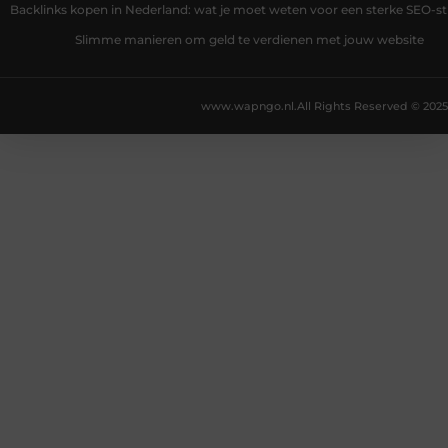
Backlinks kopen in Nederland: wat je moet weten voor een sterke SEO-st
Slimme manieren om geld te verdienen met jouw website
www.wapngo.nl.
All Rights Reserved © 2025