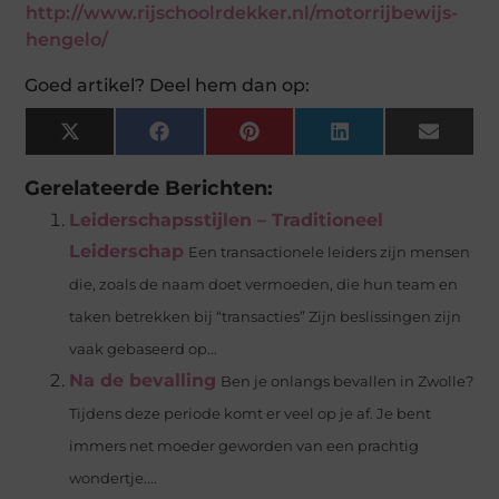
http://www.rijschoolrdekker.nl/motorrijbewijs-
hengelo/
Goed artikel? Deel hem dan op:
X
Facebook
Pinterest
LinkedIn
Email
(Twitter)
Gerelateerde Berichten:
Leiderschapsstijlen – Traditioneel
Leiderschap
Een transactionele leiders zijn mensen
die, zoals de naam doet vermoeden, die hun team en
taken betrekken bij “transacties” Zijn beslissingen zijn
vaak gebaseerd op...
Na de bevalling
Ben je onlangs bevallen in Zwolle?
Tijdens deze periode komt er veel op je af. Je bent
immers net moeder geworden van een prachtig
wondertje....