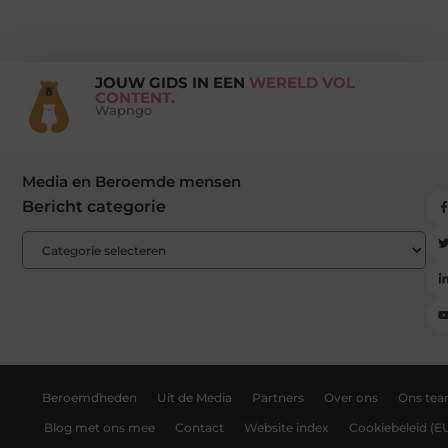
JOUW GIDS IN EEN
WERELD VOL
CONTENT.
Wapngo
Media en Beroemde mensen
Bericht categorie
Beroemdheden
Uit de Media
Partners
Over ons
Ons te
Blog met ons mee
Contact
Website index
Cookiebeleid (E