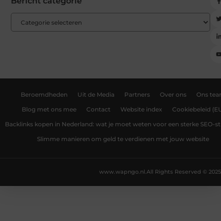
Bericht categorie
Beroemdheden
Uit de Media
Partners
Over ons
Ons te
Blog met ons mee
Contact
Website index
Cookiebeleid (E
Backlinks kopen in Nederland: wat je moet weten voor een sterke SEO-st
Slimme manieren om geld te verdienen met jouw website
www.wapngo.nl.
All Rights Reserved © 2025