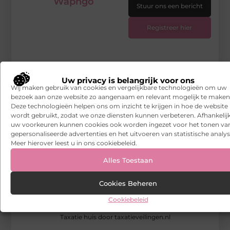
Wapngo
Stuur ons een bericht
Registreer hier
Uw privacy is belangrijk voor ons
Wij maken gebruik van cookies en vergelijkbare technologieën om uw
bezoek aan onze website zo aangenaam en relevant mogelijk te maken
Deze technologieën helpen ons om inzicht te krijgen in hoe de website
wordt gebruikt, zodat we onze diensten kunnen verbeteren. Afhankelij
uw voorkeuren kunnen cookies ook worden ingezet voor het tonen va
gepersonaliseerde advertenties en het uitvoeren van statistische analys
Meer hierover leest u in ons cookiebeleid.
Alles Toestaan
Cookies Beheren
Cookiebeleid
Taxatie huis door taxatieveilingen.nl