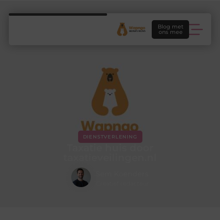
Blog met
ons mee
DIENSTVERLENING
Taxatie huis door
taxatieveilingen.nl
Sem Koenders
Creatief redacteur