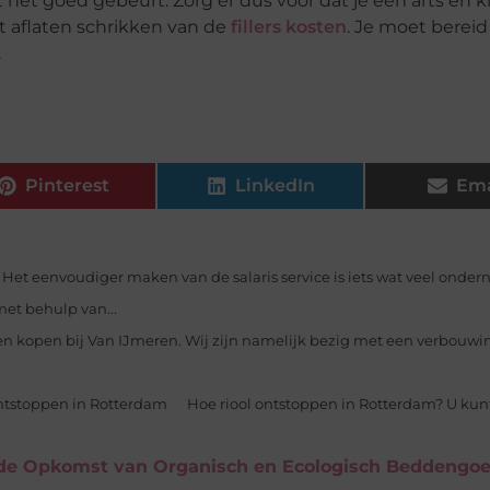
at het goed gebeurt. Zorg er dus voor dat je een arts en k
t aflaten schrikken van de
fillers kosten
. Je moet bereid
.
Pinterest
LinkedIn
Ema
Het eenvoudiger maken van de salaris service is iets wat veel onde
et behulp van...
en kopen bij Van IJmeren. Wij zijn namelijk bezig met een verbouwi
ntstoppen in Rotterdam ‍ Hoe riool ontstoppen in Rotterdam? U kunt
 de Opkomst van Organisch en Ecologisch Beddengo