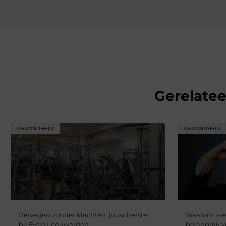
Gerelate
GEZONDHEID
GEZONDHEID
Bewegen zonder klachten: jouw herstel
Waarom is e
bij Fysio Leeuwarden
belangrijk 