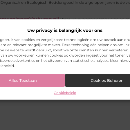
rganisch en Ecologisch Beddengoed In de afgelopen jaren is de vr
oopwoningenVerhuren.nl!
Verhuur uw koopwoning veilig en sn
 via de leegstandswet verhuurd kunt u deze gewoon te...
Uw privacy is belangrijk voor ons
erdam
Wanneer u een opleveringskeuring in Amsterdam wilt laten 
gebruik van cookies en vergelijkbare technologieën om uw bezoek aan on
am en relevant mogelijk te maken. Deze technologieën helpen ons om inzi
leveringskeuring in Amsterdam uitvoeren om...
 hoe de website wordt gebruikt, zodat we onze diensten kunnen verbeteren.
k van uw voorkeuren kunnen cookies ook worden ingezet voor het tonen v
seerde advertenties en het uitvoeren van statistische analyses. Meer hierov
llers kosten
iebeleid.
Alles Toestaan
Cookies Beheren
Cookiebeleid