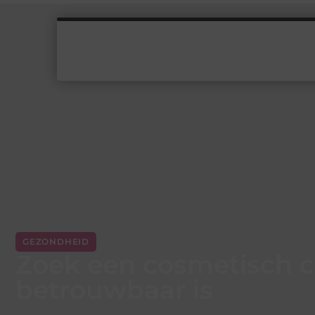
GEZONDHEID
Zoek een cosmetisch c
betrouwbaar is