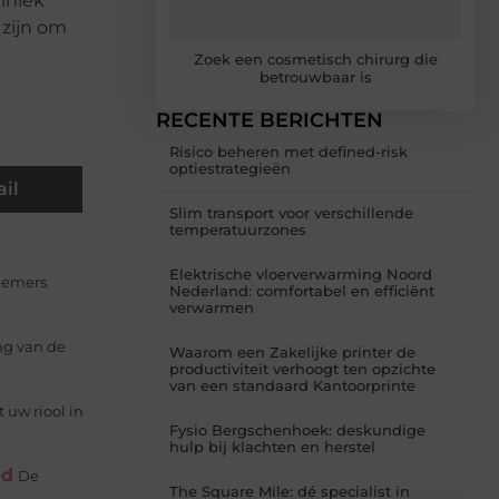
liniek
 zijn om
Zoek een cosmetisch chirurg die
betrouwbaar is
RECENTE BERICHTEN
Risico beheren met defined-risk
optiestrategieën
il
Slim transport voor verschillende
temperatuurzones
Elektrische vloerverwarming Noord
rnemers
Nederland: comfortabel en efficiënt
verwarmen
ng van de
Waarom een Zakelijke printer de
productiviteit verhoogt ten opzichte
van een standaard Kantoorprinte
 uw riool in
Fysio Bergschenhoek: deskundige
hulp bij klachten en herstel
ed
De
The Square Mile: dé specialist in