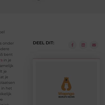
oel
DEEL DIT:
is onder
ndere
65 bent
rs
in je
namelijk
t je
at je
 plaatsen
 in het
ikelijk
De