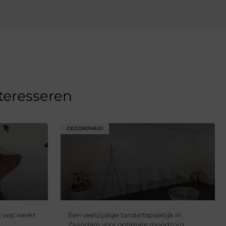
nteresseren
GEZONDHEID
: wat werkt
Een veelzijdige tandartspraktijk in
Zaandam voor optimale mondzorg