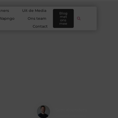
tners
Uit de Media
Blog
met
Wapngo
Ons team
ons
mee
Contact
Sem Koenders
Creatief redacteur