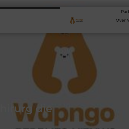
Par
Over 
hirurg die