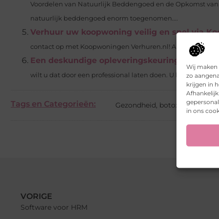
Voordelen van Natuurlijk Beddengoed en de Opkomst van O
natuurlijk beddengoed enorm toegenomen....
Verhuur uw koopwoning veilig en snel via K
contact op met Koopwoningen Verhuren.nl! Als u uw woning
Een deskundige opleveringskeuring in Amst
Wij maken 
zo aangena
wilt u dat door een professional laten doen. U laat een op
krijgen in
Afhankelij
gepersonali
Tags en Categorieën:
Gezondheid
,
botox of fillers
,
fi
in ons cook
VORIGE
Software voor HRM