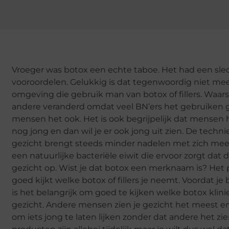
Vroeger was botox een echte taboe. Het had een s
vooroordelen. Gelukkig is dat tegenwoordig niet mee
omgeving die gebruik man van botox of fillers. Waars
andere veranderd omdat veel BN’ers het gebruiken 
mensen het ook. Het is ook begrijpelijk dat mensen 
nog jong en dan wil je er ook jong uit zien. De techn
gezicht brengt steeds minder nadelen met zich mee. Er
een natuurlijke bacteriële eiwit die ervoor zorgt dat de
gezicht op. Wist je dat botox een merknaam is? Het pr
goed kijkt welke botox of fillers je neemt. Voordat je bo
is het belangrijk om goed te kijken welke botox klini
gezicht. Andere mensen zien je gezicht het meest en j
om iets jong te laten lijken zonder dat andere het z