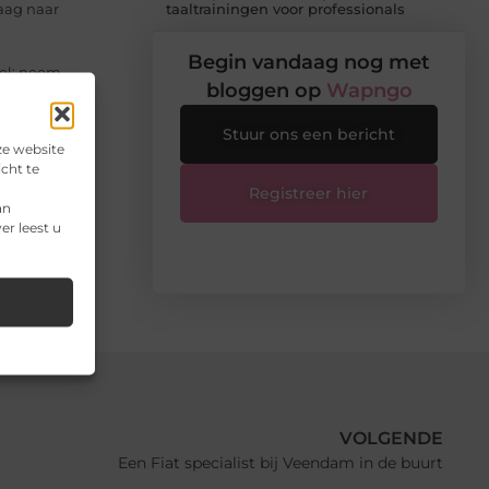
taaltrainingen voor professionals
aag naar
Begin vandaag nog met
el: neem
bloggen op
Wapngo
Stuur ons een bericht
uitvoeren,
ze website
cht te
Registreer hier
an
er leest u
VOLGENDE
Een Fiat specialist bij Veendam in de buurt