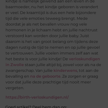
kindje is namelijk gewend aan een leven in de
baarmoeder, nu het kindje geboren is verandert
er veel. De kraamtijd is dus een hele bijzondere
tijd die vele emoties teweeg brengt. Mede
doordat je als net bevallen vrouw nog vele
hormonen in je lichaam hebt en jullie nachtrust
verstoord kan worden door jullie baby. Juist
daarom is het van groot belang om tijdens deze
dagen rustig de tijd te nemen en op jullie gevoel
te vertrouwen. Jullie voelen immers zelf aan wat
het beste is voor jullie kindje! De
verloskundigen
in Zwolle
staan jullie altijd bij, zowel voor als na de
zwangerschap. Van jullie
kinderwens
, tot aan de
bevalling en
na de geboorte
. Ze zorgen er graag
voor dat jullie deze prachtige tijd nooit meer
vergeten.
https://birth-verloskundigen.nl/
Goed artikel? Deel hem dan op: