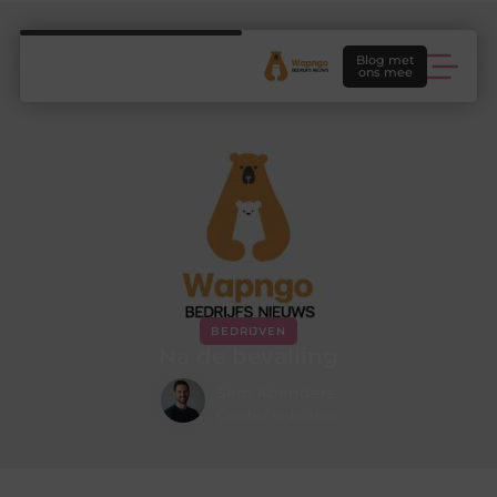
Blog met
ons mee
BEDRIJVEN
Na de bevalling
Sem Koenders
Creatief redacteur