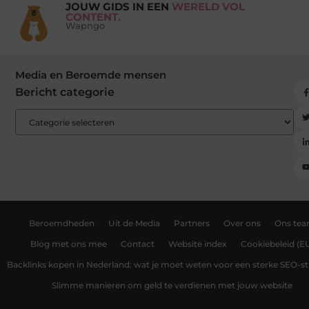
JOUW GIDS IN EEN
WERELD VOL
CONTENT.
Wapngo
Media en Beroemde mensen
Bericht categorie
Beroemdheden
Uit de Media
Partners
Over ons
Ons te
Blog met ons mee
Contact
Website index
Cookiebeleid (E
Backlinks kopen in Nederland: wat je moet weten voor een sterke SEO-st
Slimme manieren om geld te verdienen met jouw website