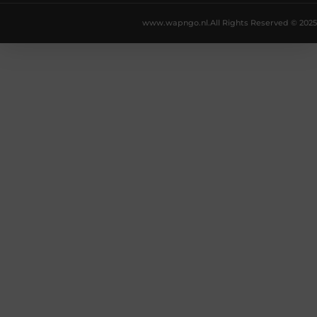
www.wapngo.nl.
All Rights Reserved © 2025