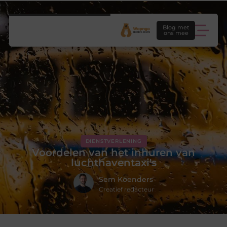
Blog met
ons mee
DIENSTVERLENING
Voordelen van het inhuren van
luchthaventaxi's
Sem Koenders
Creatief redacteur