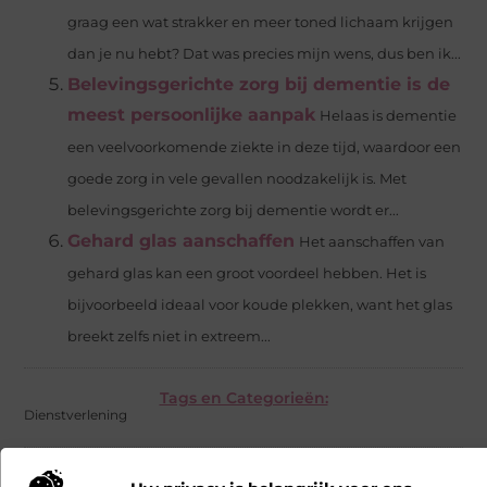
graag een wat strakker en meer toned lichaam krijgen
dan je nu hebt? Dat was precies mijn wens, dus ben ik...
Belevingsgerichte zorg bij dementie is de
meest persoonlijke aanpak
Helaas is dementie
een veelvoorkomende ziekte in deze tijd, waardoor een
goede zorg in vele gevallen noodzakelijk is. Met
belevingsgerichte zorg bij dementie wordt er...
Gehard glas aanschaffen
Het aanschaffen van
gehard glas kan een groot voordeel hebben. Het is
bijvoorbeeld ideaal voor koude plekken, want het glas
breekt zelfs niet in extreem...
Tags en Categorieën:
Dienstverlening
DEEL DIT: