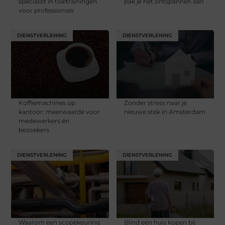
specialist in taaltrainingen
pak je het ontspannen aan
voor professionals
DIENSTVERLENING
DIENSTVERLENING
Koffiemachines op
Zonder stress naar je
kantoor: meerwaarde voor
nieuwe stek in Amsterdam
medewerkers én
bezoekers
DIENSTVERLENING
DIENSTVERLENING
Waarom een scopekeuring
Blind een huis kopen bij