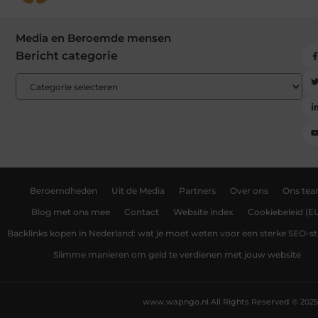
Media en Beroemde mensen
Bericht categorie
Beroemdheden
Uit de Media
Partners
Over ons
Ons te
Blog met ons mee
Contact
Website index
Cookiebeleid (E
Backlinks kopen in Nederland: wat je moet weten voor een sterke SEO-st
Slimme manieren om geld te verdienen met jouw website
www.wapngo.nl.
All Rights Reserved © 2025