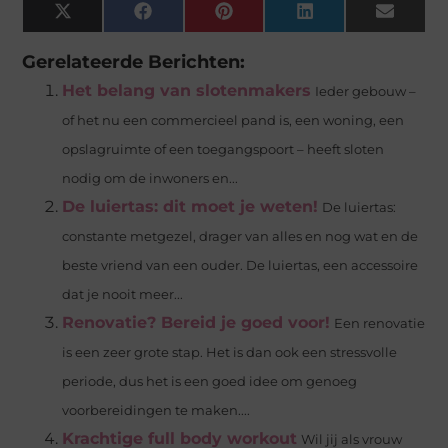
X
Facebook
Pinterest
LinkedIn
Email
(Twitter)
Gerelateerde Berichten:
Het belang van slotenmakers
Ieder gebouw –
of het nu een commercieel pand is, een woning, een
opslagruimte of een toegangspoort – heeft sloten
nodig om de inwoners en...
De luiertas: dit moet je weten!
De luiertas:
constante metgezel, drager van alles en nog wat en de
beste vriend van een ouder. De luiertas, een accessoire
dat je nooit meer...
Renovatie? Bereid je goed voor!
Een renovatie
is een zeer grote stap. Het is dan ook een stressvolle
periode, dus het is een goed idee om genoeg
voorbereidingen te maken....
Krachtige full body workout
Wil jij als vrouw