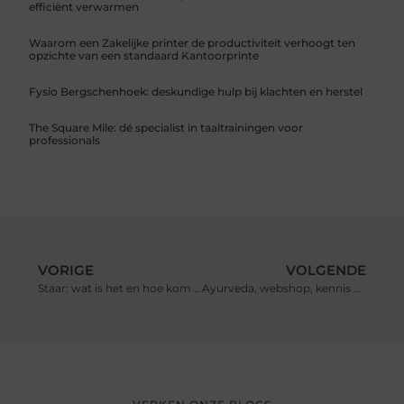
efficiënt verwarmen
Waarom een Zakelijke printer de productiviteit verhoogt ten
opzichte van een standaard Kantoorprinte
Fysio Bergschenhoek: deskundige hulp bij klachten en herstel
The Square Mile: dé specialist in taaltrainingen voor
professionals
VORIGE
VOLGENDE
Staar: wat is het en hoe kom je er vanaf?
Ayurveda, webshop, kennis en meer via UVAG.nl