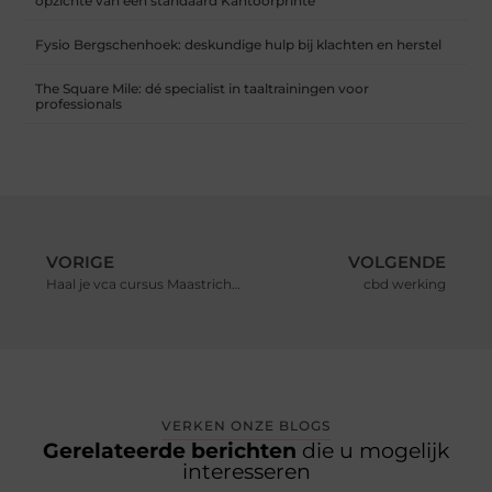
opzichte van een standaard Kantoorprinte
Fysio Bergschenhoek: deskundige hulp bij klachten en herstel
The Square Mile: dé specialist in taaltrainingen voor
professionals
VORIGE
VOLGENDE
Haal je vca cursus Maastricht snel en gemakkelijk met deze 3 tips!
cbd werking
VERKEN ONZE BLOGS
Gerelateerde berichten
die u mogelijk
interesseren