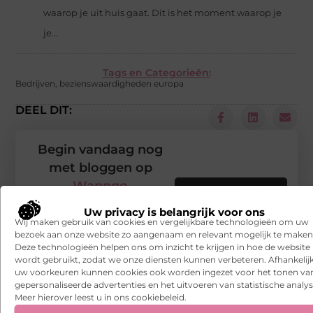
waarop je uit huis gaat. Dit is het moment waarop je
je...
Tags en Categorieën:
Bedrijven
,
bezienswaardigheden europa
DEEL DIT:
Begin vandaag nog
met bloggen op
Wapngo
Stuur ons een bericht
Uw privacy is belangrijk voor ons
Registreer hier
Wij maken gebruik van cookies en vergelijkbare technologieën om uw
bezoek aan onze website zo aangenaam en relevant mogelijk te maken
Deze technologieën helpen ons om inzicht te krijgen in hoe de website
wordt gebruikt, zodat we onze diensten kunnen verbeteren. Afhankelij
uw voorkeuren kunnen cookies ook worden ingezet voor het tonen va
gepersonaliseerde advertenties en het uitvoeren van statistische analys
Meer hierover leest u in ons cookiebeleid.