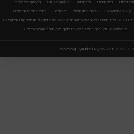
Beroemdheden
Uit de Media
Partners
Over ons
Ons te
Blog met ons mee
Contact
Website index
Cookiebeleid (E
Backlinks kopen in Nederland: wat je moet weten voor een sterke SEO-st
Slimme manieren om geld te verdienen met jouw website
www.wapngo.nl.
All Rights Reserved © 2025