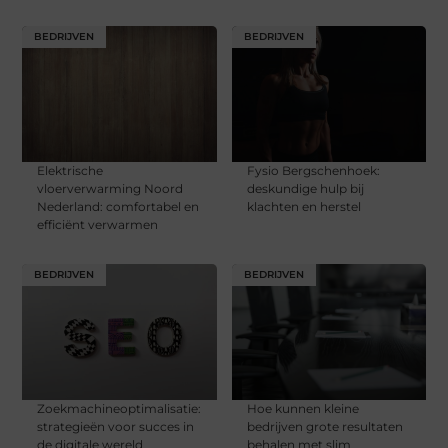
BEDRIJVEN
BEDRIJVEN
Elektrische
Fysio Bergschenhoek:
vloerverwarming Noord
deskundige hulp bij
Nederland: comfortabel en
klachten en herstel
efficiënt verwarmen
BEDRIJVEN
BEDRIJVEN
Zoekmachineoptimalisatie:
Hoe kunnen kleine
strategieën voor succes in
bedrijven grote resultaten
de digitale wereld
behalen met slim