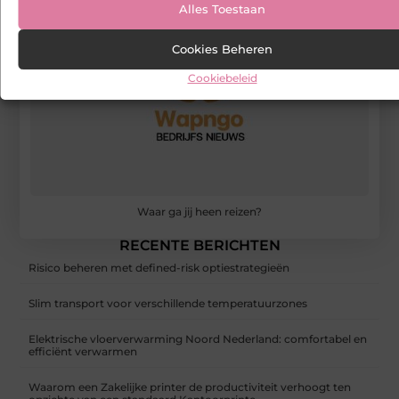
Alles Toestaan
Cookies Beheren
Cookiebeleid
Waar ga jij heen reizen?
RECENTE BERICHTEN
Risico beheren met defined-risk optiestrategieën
Slim transport voor verschillende temperatuurzones
Elektrische vloerverwarming Noord Nederland: comfortabel en
efficiënt verwarmen
Waarom een Zakelijke printer de productiviteit verhoogt ten