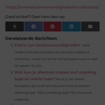
https://www.bezienswaardighedenin.nl/europa/
Goed artikel? Deel hem dan op:
X
Facebook
Pinterest
LinkedIn
Email
(Twitter)
Gerelateerde Berichten:
Foto’s van bezienswaardigheden
Vaak
vinden mensen het lastig om een leuk cadeau te
verzinnen, vooral als het om iemand gaat waar ze veel
om geven. Er zijn...
Wat kun je allemaal maken met masking
tape en washi tape?
Houd jij van lekker
freubelen, dan is dit echt leuk om mee te werken:
Masking tape Wat is masking tape? Bij het woord
masking...