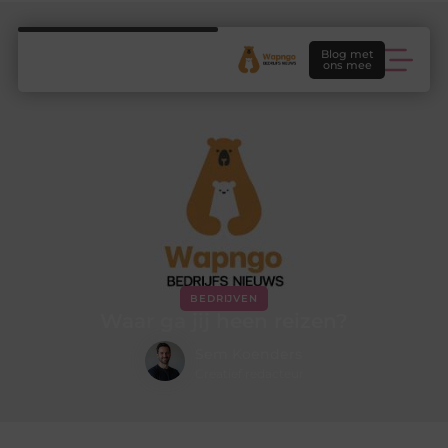
Blog met
ons mee
BEDRIJVEN
Waar ga jij heen reizen?
Sem Koenders
Creatief redacteur