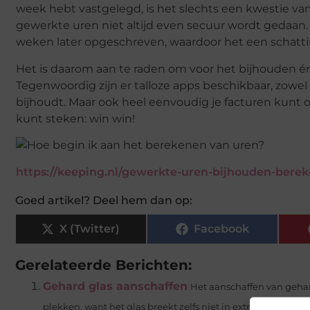
week hebt vastgelegd, is het slechts een kwestie van 
gewerkte uren niet altijd even secuur wordt gedaa
weken later opgeschreven, waardoor het een schatti
Het is daarom aan te raden om voor het bijhouden én
Tegenwoordig zijn er talloze apps beschikbaar, zowel b
bijhoudt. Maar ook heel eenvoudig je facturen kunt ops
kunt steken: win win!
https://keeping.nl/gewerkte-uren-bijhouden-bere
Goed artikel? Deel hem dan op:
X (Twitter)
Facebook
Gerelateerde Berichten:
Gehard glas aanschaffen
Het aanschaffen van gehar
plekken, want het glas breekt zelfs niet in extreem...