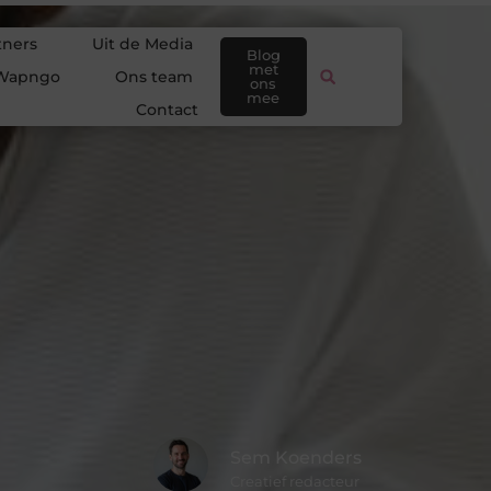
tners
Uit de Media
Blog
met
Wapngo
Ons team
ons
mee
Contact
Sem Koenders
Creatief redacteur