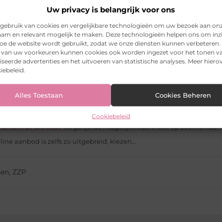
Uw privacy is belangrijk voor ons
nter
bedrijfswagen leasen of bedrijfsauto leasen? Ben je op zoek na
gebruik van cookies en vergelijkbare technologieën om uw bezoek aan on
oed waarvoor je deze...
am en relevant mogelijk te maken. Deze technologieën helpen ons om inzi
m je woning professioneel te beveiligen? Met een Ajax alarmsysteem
 hoe de website wordt gebruikt, zodat we onze diensten kunnen verbeteren.
k van uw voorkeuren kunnen cookies ook worden ingezet voor het tonen v
seerde advertenties en het uitvoeren van statistische analyses. Meer hierov
iebeleid.
n hele boeken over geschreven, genieten van het moment. Het is niet
Alles Toestaan
Cookies Beheren
7 in 2016 gelanceerd als opvolger van de iPhone 6S Plus. Deze iPhon
Cookiebeleid
Badkamerwinkel
Vergelijk de mogelijkheden! Wie op zoek is naar
line aanbod is zelfs zo uitgebreid, kiezen...
nen
,
ZZP