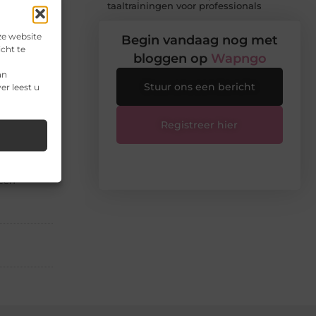
taaltrainingen voor professionals
ar een bus
ze website
Begin vandaag nog met
cht te
bloggen op
Wapngo
 zorg je
an
Stuur ons een bericht
er leest u
 altijd
Registreer hier
e is
 een