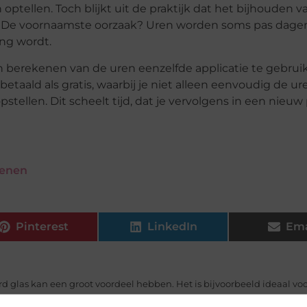
optellen. Toch blijkt uit de praktijk dat het bijhouden v
n. De voornaamste oorzaak? Uren worden soms pas dagen
ng wordt.
 berekenen van de uren eenzelfde applicatie te gebrui
etaald als gratis, waarbij je niet alleen eenvoudig de ur
tellen. Dit scheelt tijd, dat je vervolgens in een nieuw 
kenen
Pinterest
LinkedIn
Ema
d glas kan een groot voordeel hebben. Het is bijvoorbeeld ideaal vo