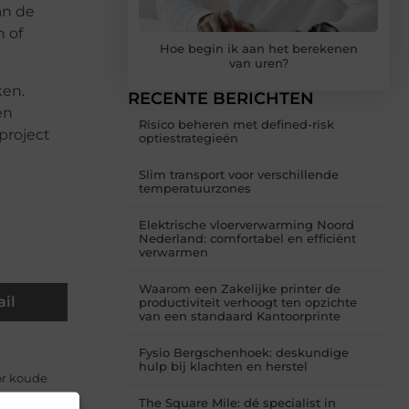
an de
 of
Hoe begin ik aan het berekenen
van uren?
ken.
RECENTE BERICHTEN
en
Risico beheren met defined-risk
project
optiestrategieën
Slim transport voor verschillende
temperatuurzones
Elektrische vloerverwarming Noord
Nederland: comfortabel en efficiënt
verwarmen
Waarom een Zakelijke printer de
il
productiviteit verhoogt ten opzichte
van een standaard Kantoorprinte
Fysio Bergschenhoek: deskundige
hulp bij klachten en herstel
or koude
The Square Mile: dé specialist in