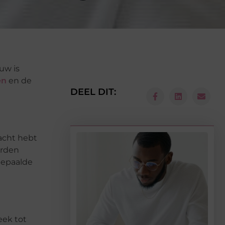
uw is
en
en de
DEEL DIT:
racht hebt
orden
bepaalde
eek tot