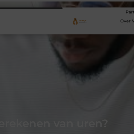
Par
Over 
berekenen van uren?