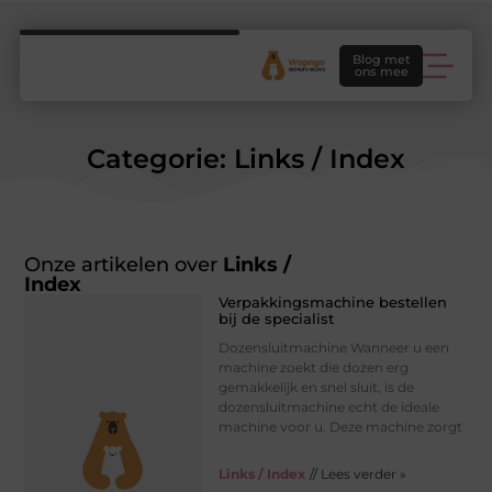
Blog met
ons mee
Categorie: Links / Index
Onze artikelen over
Links /
Index
Verpakkingsmachine bestellen
bij de specialist
Dozensluitmachine Wanneer u een
machine zoekt die dozen erg
gemakkelijk en snel sluit, is de
dozensluitmachine echt de ideale
machine voor u. Deze machine zorgt
Links / Index
// Lees verder »