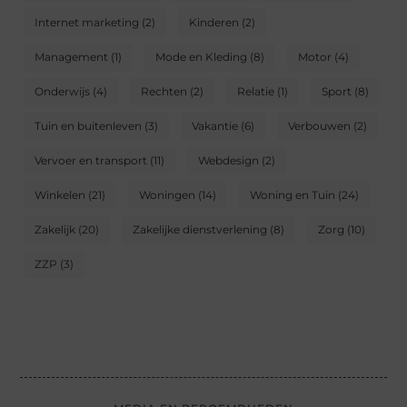
Internet marketing
(2)
Kinderen
(2)
Management
(1)
Mode en Kleding
(8)
Motor
(4)
Onderwijs
(4)
Rechten
(2)
Relatie
(1)
Sport
(8)
Tuin en buitenleven
(3)
Vakantie
(6)
Verbouwen
(2)
Vervoer en transport
(11)
Webdesign
(2)
Winkelen
(21)
Woningen
(14)
Woning en Tuin
(24)
Zakelijk
(20)
Zakelijke dienstverlening
(8)
Zorg
(10)
ZZP
(3)