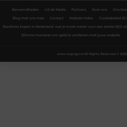
Beroemdheden
Uit de Media
Partners
Over ons
Ons te
Blog met ons mee
Contact
Website index
Cookiebeleid (E
Backlinks kopen in Nederland: wat je moet weten voor een sterke SEO-st
Slimme manieren om geld te verdienen met jouw website
www.wapngo.nl.
All Rights Reserved © 2025