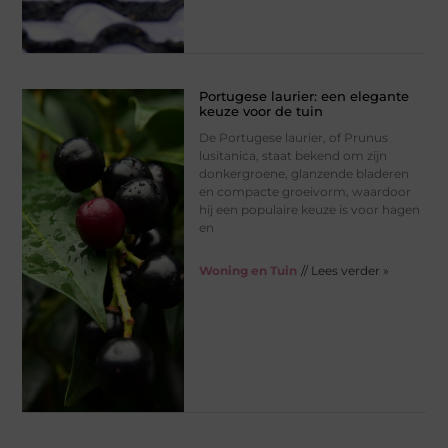
Portugese laurier: een elegante
keuze voor de tuin
De Portugese laurier, of Prunus
lusitanica, staat bekend om zijn
donkergroene, glanzende bladeren
en compacte groeivorm, waardoor
hij een populaire keuze is voor hagen
en
Woning en Tuin
// Lees verder »