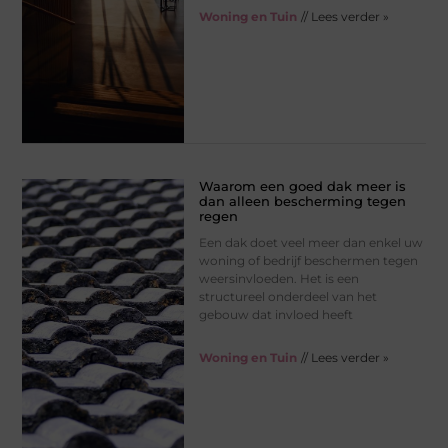
Woning en Tuin
// Lees verder »
Waarom een goed dak meer is
dan alleen bescherming tegen
regen
Een dak doet veel meer dan enkel uw
woning of bedrijf beschermen tegen
weersinvloeden. Het is een
structureel onderdeel van het
gebouw dat invloed heeft
Woning en Tuin
// Lees verder »