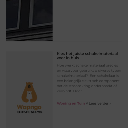
Kies het juiste schakelmateriaal
voor in huis
Hoe werkt schakelmateriaal precies
en waarvoor gebruikt u diverse typen
schakelmateriaal? Een schakelaar is
een belangrijk elektrisch component
dat de stroomkring onderbreekt of
verbindt. Door
Woning en Tuin
// Lees verder »