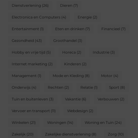
Dienstverlening
(26)
Dieren
(7)
Electronica en Computers
(4)
Energie
(2)
Entertainment
(1)
Eten en drinken
(7)
Financieel
(7)
Gezondheid
(43)
Groothandel
(3)
Hobby en vrije tijd
(5)
Horeca
(2)
Industrie
(3)
Internet marketing
(2)
Kinderen
(2)
Management
(1)
Mode en Kleding
(8)
Motor
(4)
Onderwijs
(4)
Rechten
(2)
Relatie
(1)
Sport
(8)
Tuin en buitenleven
(3)
Vakantie
(6)
Verbouwen
(2)
Vervoer en transport
(11)
Webdesign
(2)
Winkelen
(21)
Woningen
(14)
Woning en Tuin
(24)
Zakelijk
(20)
Zakelijke dienstverlening
(8)
Zorg
(10)