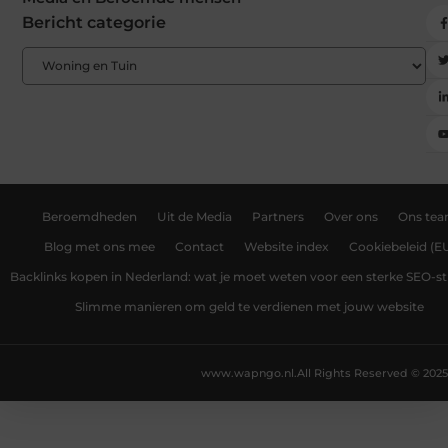
Bericht categorie
Beroemdheden
Uit de Media
Partners
Over ons
Ons te
Blog met ons mee
Contact
Website index
Cookiebeleid (E
Backlinks kopen in Nederland: wat je moet weten voor een sterke SEO-st
Slimme manieren om geld te verdienen met jouw website
www.wapngo.nl.
All Rights Reserved © 2025