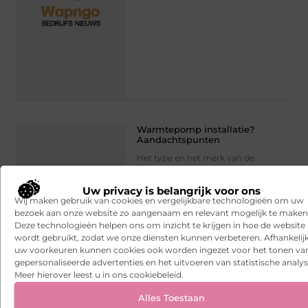
Warmtepomp installatie?
Aandachtspunten
Het type en het merk van de
warmtepomp bepalen de prijs of
prijzen van warmtepompen. De
Uw privacy is belangrijk voor ons
warmtepomp prijs is vanzelfsprekend
Wij maken gebruik van cookies en vergelijkbare technologieën om uw
een belangrijk onderdeel om te
bezoek aan onze website zo aangenaam en relevant mogelijk te maken
Deze technologieën helpen ons om inzicht te krijgen in hoe de website
Woning en Tuin
// Lees verder »
wordt gebruikt, zodat we onze diensten kunnen verbeteren. Afhankelij
uw voorkeuren kunnen cookies ook worden ingezet voor het tonen va
gepersonaliseerde advertenties en het uitvoeren van statistische analys
Meer hierover leest u in ons cookiebeleid.
Alles Toestaan