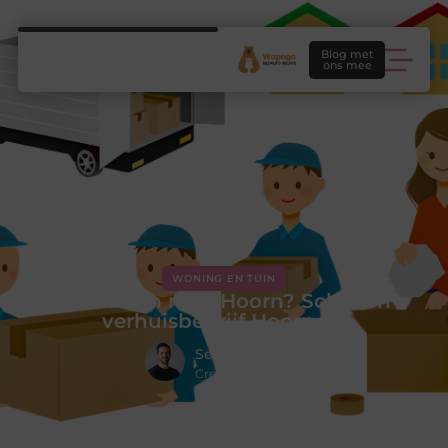
Blog met
ons mee
WONING EN TUIN
Verhuizen naar Hoorn? Schaken
verhuisbedrijf Hoorn in!
Sem Koenders
Creatief redacteur