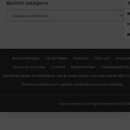
Bericht categorie
Beroemdheden
Uit de Media
Partners
Over ons
Ons te
Blog met ons mee
Contact
Website index
Cookiebeleid (E
Backlinks kopen in Nederland: wat je moet weten voor een sterke SEO-st
Slimme manieren om geld te verdienen met jouw website
www.wapngo.nl.
All Rights Reserved © 2025