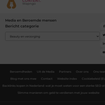
CONTENT.
Wapngo
Media en Beroemde mensen
Bericht categorie
Beroemdheden
Uit de Media
Partners
Over ons
Ons te
Blog met ons mee
Contact
Website index
Cookiebeleid (E
Backlinks kopen in Nederland: wat je moet weten voor een sterke SEO-st
Slimme manieren om geld te verdienen met jouw website