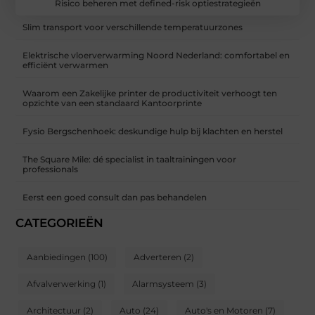
Risico beheren met defined-risk optiestrategieën
Slim transport voor verschillende temperatuurzones
Elektrische vloerverwarming Noord Nederland: comfortabel en
efficiënt verwarmen
Waarom een Zakelijke printer de productiviteit verhoogt ten
opzichte van een standaard Kantoorprinte
Fysio Bergschenhoek: deskundige hulp bij klachten en herstel
The Square Mile: dé specialist in taaltrainingen voor
professionals
Eerst een goed consult dan pas behandelen
CATEGORIEËN
Aanbiedingen
(100)
Adverteren
(2)
Afvalverwerking
(1)
Alarmsysteem
(3)
Architectuur
(2)
Auto
(24)
Auto's en Motoren
(7)