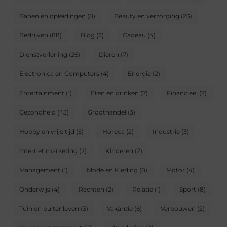
Banen en opleidingen
(8)
Beauty en verzorging
(23)
Bedrijven
(88)
Blog
(2)
Cadeau
(4)
Dienstverlening
(26)
Dieren
(7)
Electronica en Computers
(4)
Energie
(2)
Entertainment
(1)
Eten en drinken
(7)
Financieel
(7)
Gezondheid
(43)
Groothandel
(3)
Hobby en vrije tijd
(5)
Horeca
(2)
Industrie
(3)
Internet marketing
(2)
Kinderen
(2)
Management
(1)
Mode en Kleding
(8)
Motor
(4)
Onderwijs
(4)
Rechten
(2)
Relatie
(1)
Sport
(8)
Tuin en buitenleven
(3)
Vakantie
(6)
Verbouwen
(2)