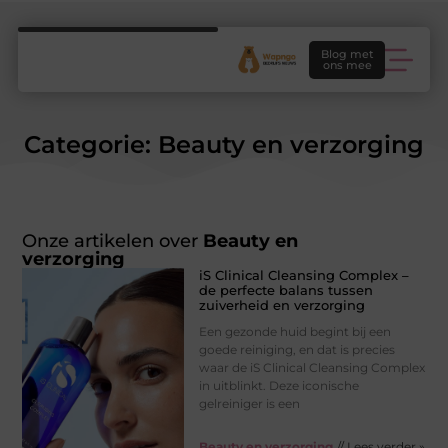
Blog met
ons mee
Categorie: Beauty en verzorging
Onze artikelen over
Beauty en
verzorging
iS Clinical Cleansing Complex –
de perfecte balans tussen
zuiverheid en verzorging
Een gezonde huid begint bij een
goede reiniging, en dat is precies
waar de iS Clinical Cleansing Complex
in uitblinkt. Deze iconische
gelreiniger is een
Beauty en verzorging
// Lees verder »