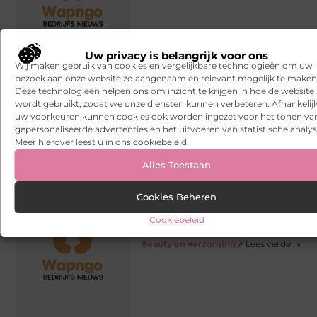
Uw privacy is belangrijk voor ons
Wij maken gebruik van cookies en vergelijkbare technologieën om uw
bezoek aan onze website zo aangenaam en relevant mogelijk te maken
Deze technologieën helpen ons om inzicht te krijgen in hoe de website
wordt gebruikt, zodat we onze diensten kunnen verbeteren. Afhankelij
uw voorkeuren kunnen cookies ook worden ingezet voor het tonen va
gepersonaliseerde advertenties en het uitvoeren van statistische analys
Een opleiding tot medisch
Meer hierover leest u in ons cookiebeleid.
pedicure
Is een opleiding in de visagie niet
Alles Toestaan
genoeg voor jou en wil je je graag
specialiseren? Dan is de opleiding
Cookies Beheren
medisch pedicure een mooie
uitvalsbasis
Cookiebeleid
Beauty en verzorging
// Lees verder »