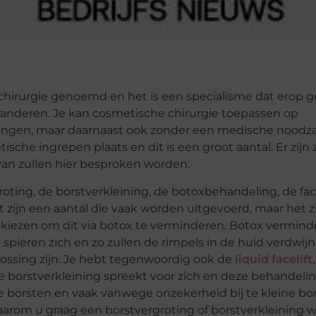
chirurgie genoemd en het is een specialisme dat erop ge
anderen. Je kan cosmetische chirurgie toepassen op
ingen, maar daarnaast ook zonder een medische noodza
sche ingrepen plaats en dit is een groot aantal. Er zijn 
van zullen hier besproken worden.
ing, de borstverkleining, de botoxbehandeling, de face
t zijn een aantal die vaak worden uitgevoerd, maar het z
r kiezen om dit via botox te verminderen. Botox vermind
pieren zich en zo zullen de rimpels in de huid verdwijne
plossing zijn. Je hebt tegenwoordig ook de
liquid facelift
e borstverkleining spreekt voor zich en deze behandeli
 borsten en vaak vanwege onzekerheid bij te kleine bor
aarom u graag een borstvergroting of borstverkleining wi