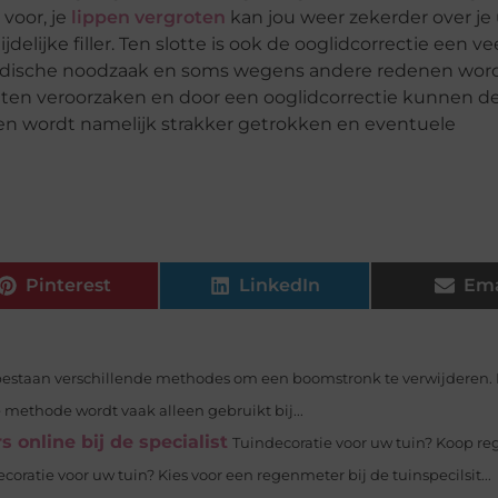
voor, je
lippen vergroten
kan jou weer zekerder over je u
lijke filler. Ten slotte is ook de ooglidcorrectie een ve
edische noodzaak en soms wegens andere redenen wor
chten veroorzaken en door een ooglidcorrectie kunnen d
en wordt namelijk strakker getrokken en eventuele
Pinterest
LinkedIn
Ema
bestaan verschillende methodes om een boomstronk te verwijderen.
methode wordt vaak alleen gebruikt bij...
online bij de specialist
Tuindecoratie voor uw tuin? Koop r
ecoratie voor uw tuin? Kies voor een regenmeter bij de tuinspecilsit...