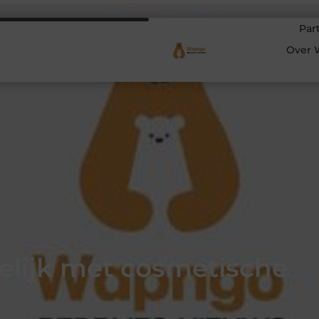
Par
Over 
elijk met cosmetische