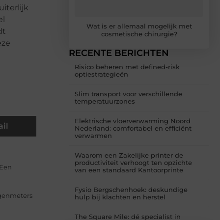
iterlijk
el
Wat is er allemaal mogelijk met
dt
cosmetische chirurgie?
eze
RECENTE BERICHTEN
Risico beheren met defined-risk
optiestrategieën
Slim transport voor verschillende
temperatuurzones
Elektrische vloerverwarming Noord
il
Nederland: comfortabel en efficiënt
verwarmen
Waarom een Zakelijke printer de
productiviteit verhoogt ten opzichte
 Een
van een standaard Kantoorprinte
Fysio Bergschenhoek: deskundige
egenmeters
hulp bij klachten en herstel
The Square Mile: dé specialist in