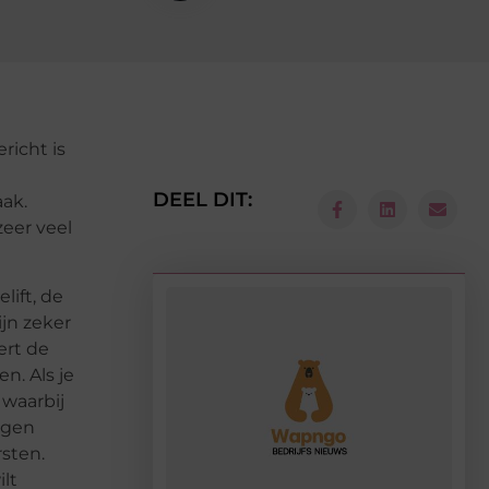
richt is
DEEL DIT:
ak.
zeer veel
lift, de
ijn zeker
ert de
n. Als je
, waarbij
ngen
sten.
lt