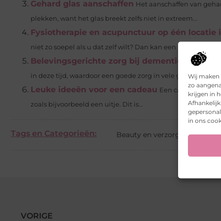
Gehard glas aanschaffen
Het aanschaffen van gehar
plekken, want het glas breekt zelfs niet in extreem...
Fysiotherapie en acupunctuur op één locatie
niet zo soepel als u dat zelf wilt? Dan kan een behandeling b
Belevingsgerichte zorg bij dementie is de me
Wij maken 
in deze tijd, waardoor een goede zorg in vele gevallen nood
zo aangena
Leuke ideeën voor een cadeau
Een cadeau voor he
krijgen in
Afhankelij
zoals bijvoorbeeld een uitje. Dit is...
gepersonali
in ons cook
Tags en Categorieën:
Beauty en verzorging
VORIGE