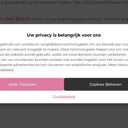
d glas kan een groot voordeel hebben. Het is bijvoorbeeld ideaal vo
 in Den Bosch
Heeft u in uw dagelijks leven veel pijn, klachten of 
ij...
Uw privacy is belangrijk voor ons
est persoonlijke aanpak
Helaas is dementie een veelvoorkom
gebruik van cookies en vergelijkbare technologieën om uw bezoek aan on
zakelijk is. Met belevingsgerichte zorg bij dementie wordt er...
am en relevant mogelijk te maken. Deze technologieën helpen ons om inzi
m is erg lastig om te kiezen. Toch zijn er genoeg leuke dingen om t
 hoe de website wordt gebruikt, zodat we onze diensten kunnen verbeteren.
k van uw voorkeuren kunnen cookies ook worden ingezet voor het tonen v
seerde advertenties en het uitvoeren van statistische analyses. Meer hierov
iebeleid.
Alles Toestaan
Cookies Beheren
Cookiebeleid