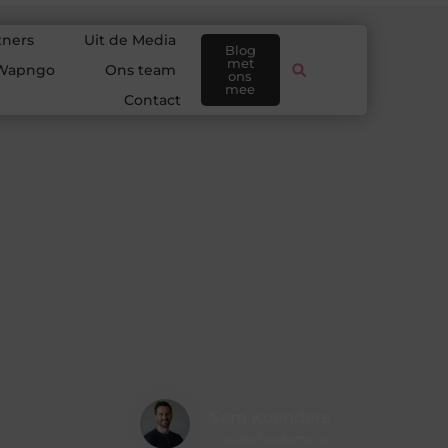
tners
Uit de Media
Blog
met
Wapngo
Ons team
ons
mee
Contact
Sem Koenders
Creatief redacteur