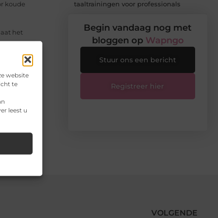
taaltrainingen voor professionals
or koude
Begin vandaag nog met
gaat het
bloggen op
Wapngo
Stuur ons een bericht
ende ziekte
ze website
cht te
Registreer hier
e geven,
an
er leest u
VOLGENDE