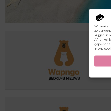
Wij maken 
zo aangena
krijgen in
Afhankelij
gepersonali
in ons cook