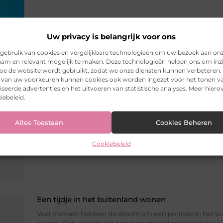
Uw privacy is belangrijk voor ons
gebruik van cookies en vergelijkbare technologieën om uw bezoek aan on
am en relevant mogelijk te maken. Deze technologieën helpen ons om inzi
De leukste bezienswaardigheden om met de auto
 hoe de website wordt gebruikt, zodat we onze diensten kunnen verbeteren.
bezoeken in Pisa
k van uw voorkeuren kunnen cookies ook worden ingezet voor het tonen v
seerde advertenties en het uitvoeren van statistische analyses. Meer hierov
Pisa is een legendarische plek: één van de beroemdste v
iebeleid.
regio in Italië. Het is een fantastische plek om te verblij
bezienswaardigheden
Alles Toestaan
Cookies Beheren
Vakantie
// Lees verder »
Cookiebeleid
Een tijdje in het buitenland wonen
Veel mensen hebben de droom om een periode in het bu