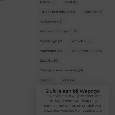
aar.
Relatie
(1)
Sport
(8)
Tuin en buitenleven
(3)
Vakantie
(6)
Verbouwen
(2)
Vervoer en transport
(11)
Webdesign
(2)
Winkelen
(21)
Woningen
(14)
Woning en Tuin
(24)
Zakelijk
(20)
Zakelijke dienstverlening
(8)
Zorg
(10)
ZZP
(3)
Sluit je aan bij Wapngo
Heb je vragen of wil je meteen aan
de slag? Neem vandaag nog
contact met ons op en ontdek wat
onze blog voor jou kan betekenen!