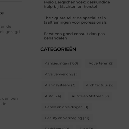
Fysio Bergschenhoek: deskundige
hulp bij klachten en herstel
te
The Square Mile: dé specialist in
taaltrainingen voor professionals
van de
ook gezegd
Eerst een goed consult dan pas
behandelen
CATEGORIEËN
Aanbiedingen
(100)
Adverteren
(2)
Afvalverwerking
(1)
Alarmsysteem
(3)
Architectuur
(2)
Auto
(24)
Auto's en Motoren
(7)
, dan ben
p de
Banen en opleidingen
(8)
Beauty en verzorging
(23)
Bedrijven
(88)
Blog
(2)