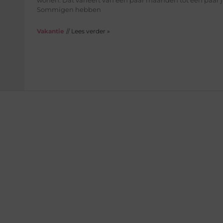
wonen. Dat varieert van een paar maanden tot een paar j
Sommigen hebben
Vakantie
// Lees verder »