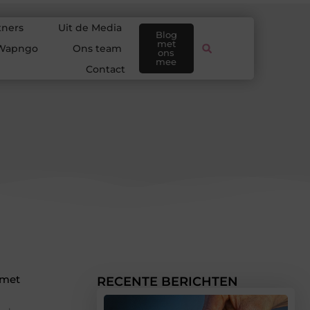
tners
Uit de Media
Blog
met
Wapngo
Ons team
ons
mee
Contact
 met
RECENTE BERICHTEN