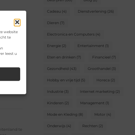
Cadeau
(4)
Dienstverlening
(26)
Dieren
(7)
ze website
Electronica en Computers
(4)
cht te
 te
Energie
(2)
Entertainment
(1)
an
er leest u
an deze
Eten en drinken
(7)
Financieel
(7)
ven met meer
Gezondheid
(43)
Groothandel
(3)
Hobby en vrije tijd
(5)
Horeca
(2)
Industrie
(3)
Internet marketing
(2)
Kinderen
(2)
Management
(1)
Mode en Kleding
(8)
Motor
(4)
Onderwijs
(4)
Rechten
(2)
itenland te