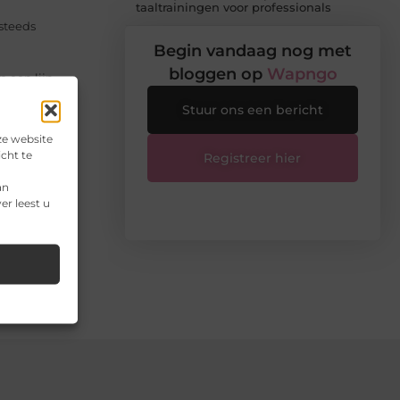
taaltrainingen voor professionals
steeds
Begin vandaag nog met
bloggen op
Wapngo
p een lijn
Stuur ons een bericht
canvas als
ze website
cht te
Registreer hier
l binnen het
an
er leest u