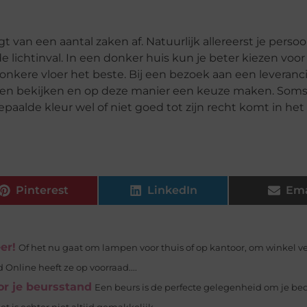
 van een aantal zaken af. Natuurlijk allereerst je persoo
e lichtinval. In een donker huis kun je beter kiezen voo
donkere vloer het beste. Bij een bezoek aan een leveranc
uren bekijken en op deze manier een keuze maken. Soms
aalde kleur wel of niet goed tot zijn recht komt in het
Pinterest
LinkedIn
Ema
er!
Of het nu gaat om lampen voor thuis of op kantoor, om winkel ve
nline heeft ze op voorraad....
r je beursstand
Een beurs is de perfecte gelegenheid om je bedr