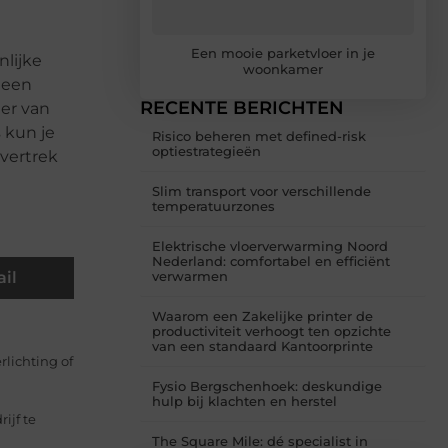
Een mooie parketvloer in je
nlijke
woonkamer
r een
RECENTE BERICHTEN
ier van
 kun je
Risico beheren met defined-risk
optiestrategieën
 vertrek
Slim transport voor verschillende
temperatuurzones
Elektrische vloerverwarming Noord
Nederland: comfortabel en efficiënt
il
verwarmen
Waarom een Zakelijke printer de
productiviteit verhoogt ten opzichte
van een standaard Kantoorprinte
rlichting of
Fysio Bergschenhoek: deskundige
hulp bij klachten en herstel
ijf te
The Square Mile: dé specialist in