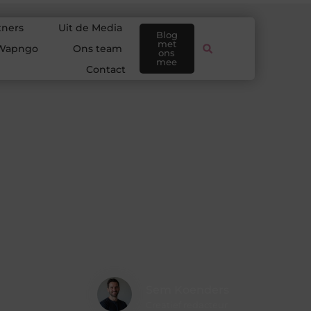
tners
Uit de Media
Blog
met
Wapngo
Ons team
ons
mee
Contact
Sem Koenders
Creatief redacteur