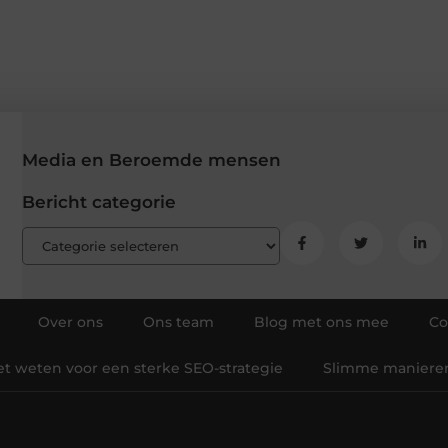
Media en Beroemde mensen
Bericht categorie
Over ons
Ons team
Blog met ons mee
Co
et weten voor een sterke SEO-strategie
Slimme manieren