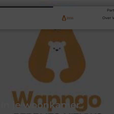
Par
Over 
 in je woonkamer