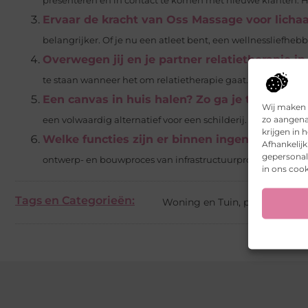
presenteren en in contact te komen met nieuwe klanten. Het 
Ervaar de kracht van Oss Massage voor licha
belangrijker. Of je nu een atleet bent, een wellnessliefhebb
Overwegen jij en je partner relatietherapie i
te staan wanneer het om relatietherapie gaat. Dat kunnen jul
Een canvas in huis halen? Zo ga je te werk
Kle
Wij maken 
zo aangena
een volwaardig alternatief voor een schilderij. Weet alleen da
krijgen in
Welke functies zijn er binnen ingenieursbure
Afhankelij
gepersonali
ontwerp- en bouwproces van infrastructuurprojecten. Zo ho
in ons cook
Tags en Categorieën:
Woning en Tuin
,
parket
,
parke