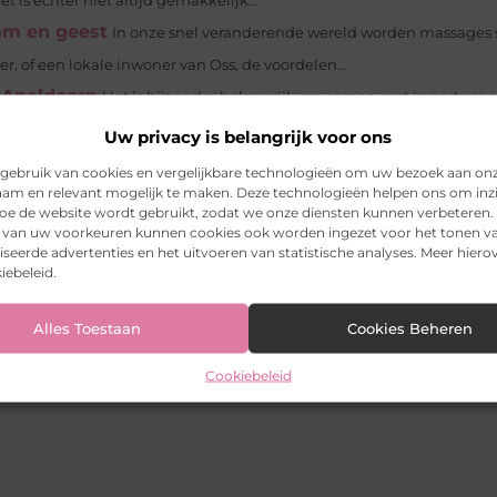
is echter niet altijd gemakkelijk...
am en geest
In onze snel veranderende wereld worden massages 
er, of een lokale inwoner van Oss, de voordelen...
n Apeldoorn
Het is bijzonder belangrijk om samen met je partner o
lie het best in...
Uw privacy is belangrijk voor ons
ur brengen in huis? Dat doe je met een canvas. Beschouw een fraaie 
gebruik van cookies en vergelijkbare technologieën om uw bezoek aan on
am en relevant mogelijk te maken. Deze technologieën helpen ons om inzi
t je...
 hoe de website wordt gebruikt, zodat we onze diensten kunnen verbeteren.
aus?
Een ingenieur in de civiele techniek is een belangrijke schake
k van uw voorkeuren kunnen cookies ook worden ingezet voor het tonen v
seerde advertenties en het uitvoeren van statistische analyses. Meer hierov
udt een ingenieur zich bezig met de...
iebeleid.
tvloer
Alles Toestaan
Cookies Beheren
Cookiebeleid