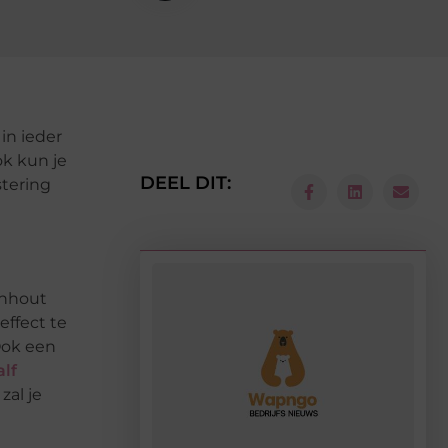
in ieder
ok kun je
DEEL DIT:
stering
enhout
ffect te
Ook een
alf
zal je