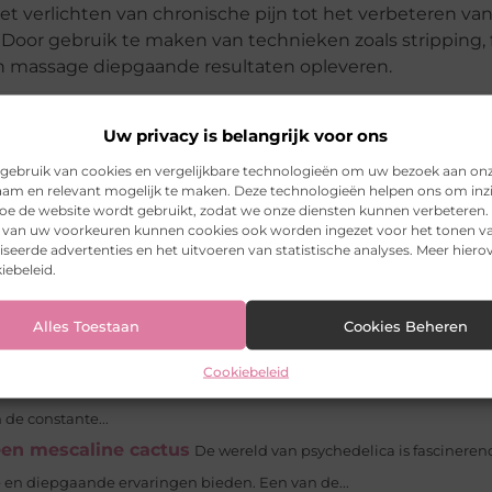
t verlichten van chronische pijn tot het verbeteren va
. Door gebruik te maken van technieken zoals stripping, f
an massage diepgaande resultaten opleveren.
manier om spierspanning te verminderen en de algehele
aard om diepe weefselmassage te overwegen. Als u
Uw privacy is belangrijk voor ons
er uitstekende opties beschikbaar voor
massage in Rot
gebruik van cookies en vergelijkbare technologieën om uw bezoek aan on
lpen de voordelen van diepe weefselmassage te ervaren
am en relevant mogelijk te maken. Deze technologieën helpen ons om inzi
 hoe de website wordt gebruikt, zodat we onze diensten kunnen verbeteren.
k van uw voorkeuren kunnen cookies ook worden ingezet voor het tonen v
seerde advertenties en het uitvoeren van statistische analyses. Meer hierov
iebeleid.
Pinterest
LinkedIn
Ema
Alles Toestaan
Cookies Beheren
Cookiebeleid
het zeilen herontdekt In een tijd waarin technologie onze levens do
de constante...
een mescaline cactus
De wereld van psychedelica is fascinerend
 en diepgaande ervaringen bieden. Een van de...