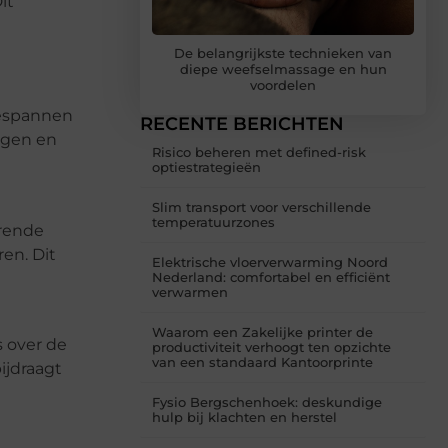
it
De belangrijkste technieken van
diepe weefselmassage en hun
voordelen
gespannen
RECENTE BERICHTEN
ngen en
Risico beheren met defined-risk
optiestrategieën
Slim transport voor verschillende
temperatuurzones
urende
en. Dit
Elektrische vloerverwarming Noord
Nederland: comfortabel en efficiënt
verwarmen
Waarom een Zakelijke printer de
s over de
productiviteit verhoogt ten opzichte
van een standaard Kantoorprinte
ijdraagt
Fysio Bergschenhoek: deskundige
hulp bij klachten en herstel