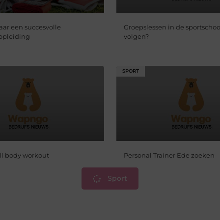
ar een succesvolle
Groepslessen in de sportscho
 opleiding
volgen?
SPORT
ull body workout
Personal Trainer Ede zoeken
Sport