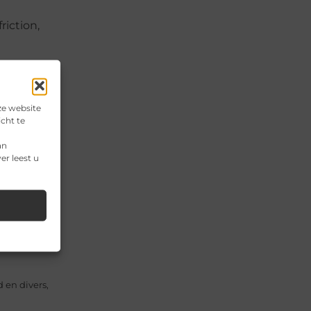
n
riction,
terdam
,
ze website
.
cht te
an
er leest u
il
mineert,
 en divers,