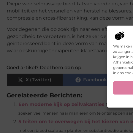
Diepe weefselmassage biedt tal van voordelen, van he
mobiliteit en het versnellen van herstel na blessures
compressie en cross-fiber striking, kan deze vorm v
Voor degenen die op zoek zijn naar een effectieve 
gezondheid te verbeteren, is het zeker de moeite w
geïnteresseerd bent in deze vorm van massage, zijn 
Wij maken 
waar deskundige therapeuten klaarstaan om u te he
zo aangena
krijgen in
Afhankelij
Goed artikel? Deel hem dan op:
gepersonali
in ons cook
X (Twitter)
Facebook
Gerelateerde Berichten:
Een moderne kijk op zeilvakanties
De magie van 
zoeken veel mensen naar manieren om te ontsnappen aan 
5 feiten om te overwegen bij het kiezen van 
met een breed scala aan planten en substanties die unieke