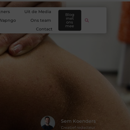
tners
Uit de Media
Blog
met
Wapngo
Ons team
ons
mee
Contact
Sem Koenders
Creatief redacteur