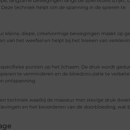
pe, langzame bewegingen langs de spiervezels strijkt. D
 Deze techniek helpt om de spanning in de spieren te
sseur kleine, diepe, cirkelvormige bewegingen maakt op 
en van het weefsel en helpt bij het breken van verklevi
p specifieke punten op het lichaam. De druk wordt ged
eren te verminderen en de bloedcirculatie te verbeter
van ontspanning.
 is een techniek waarbij de masseur met stevige druk dwar
rklevingen en het bevorderen van de doorbloeding, wat b
age