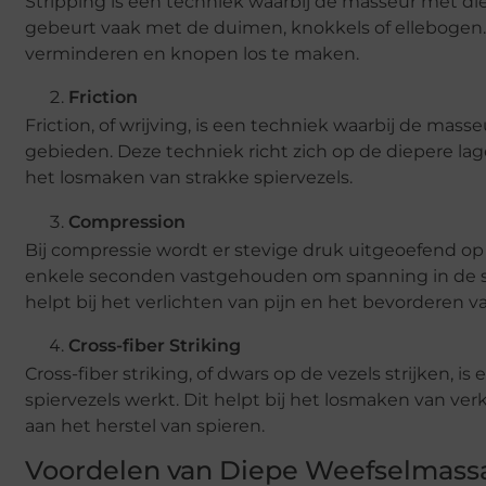
Stripping is een techniek waarbij de masseur met die
gebeurt vaak met de duimen, knokkels of ellebogen.
verminderen en knopen los te maken.
Friction
Friction, of wrijving, is een techniek waarbij de ma
gebieden. Deze techniek richt zich op de diepere lag
het losmaken van strakke spiervezels.
Compression
Bij compressie wordt er stevige druk uitgeoefend o
enkele seconden vastgehouden om spanning in de spi
helpt bij het verlichten van pijn en het bevorderen 
Cross-fiber Striking
Cross-fiber striking, of dwars op de vezels strijken,
spiervezels werkt. Dit helpt bij het losmaken van ve
aan het herstel van spieren.
Voordelen van Diepe Weefselmass