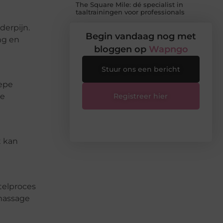
The Square Mile: dé specialist in
taaltrainingen voor professionals
derpijn.
Begin vandaag nog met
ng en
bloggen op
Wapngo
Stuur ons een bericht
iepe
ie
Registreer hier
t kan
telproces
 massage