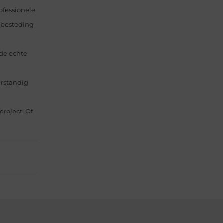
ofessionele
gbesteding
 de echte
erstandig
project. Of