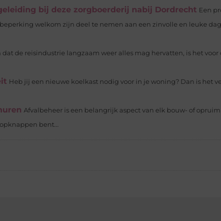
leiding bij deze zorgboerderij nabij Dordrecht
Een pr
 beperking welkom zijn deel te nemen aan een zinvolle en leuke da
n dat de reisindustrie langzaam weer alles mag hervatten, is het voor
it
Heb jij een nieuwe koelkast nodig voor in je woning? Dan is het v
 huren
Afvalbeheer is een belangrijk aspect van elk bouw- of opruim
 opknappen bent...