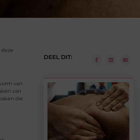
n deze
DEEL DIT:
 vorm van
maken van
maken die